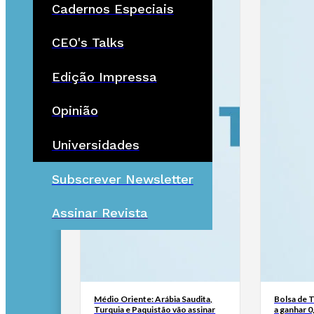
Cadernos Especiais
CEO's Talks
Edição Impressa
Opinião
Universidades
Subscrever Newsletter
Assinar Revista
Médio Oriente: Arábia Saudita,
Bolsa de 
Turquia e Paquistão vão assinar
a ganhar 