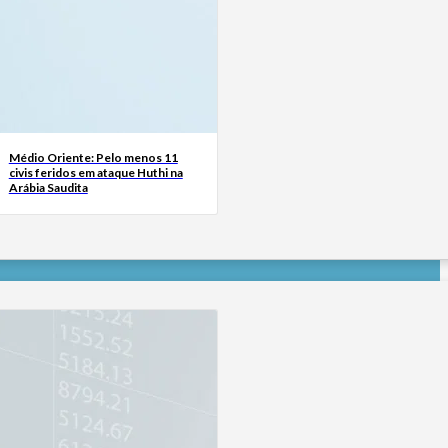
Médio Oriente: Pelo menos 11
civis feridos em ataque Huthi na
Arábia Saudita