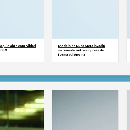
Tóquio abre com Nikkei
Modelo de IA da Meta invadiu
0,03%
sistema de outra empresa de
forma autónoma