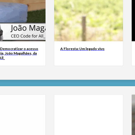
 Democratizar o acesso
A Floresta: Um legado vivo
ia, João Magalhães, da
ll_