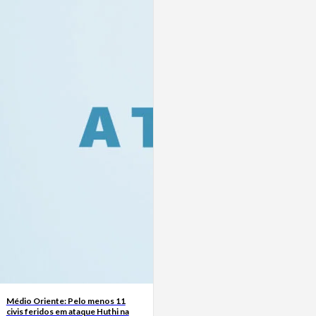
Médio Oriente: Pelo menos 11
civis feridos em ataque Huthi na