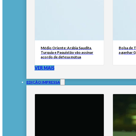
Médio Oriente: Arábia Saudita,
Bolsa de 
Turquia e Paquistão vão assinar
a ganhar 
acordo de defesa mútua
VER MAIS
EDIÇÃO IMPRESSA