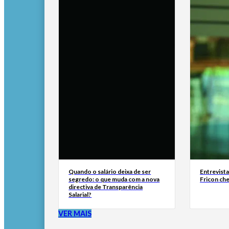
Quando o salário deixa de ser
Entrevist
segredo: o que muda com a nova
Fricon ch
directiva de Transparência
Salarial?
VER MAIS