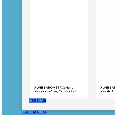
XLVIII BARÓMETRO: Nuno
XLVIII B
Moreira da Cruz, Católica Lisbon
Morais, S
VER MAIS
CONFERÊNCIAS