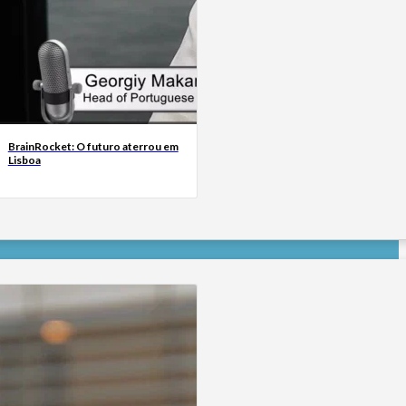
BrainRocket: O futuro aterrou em
Lisboa