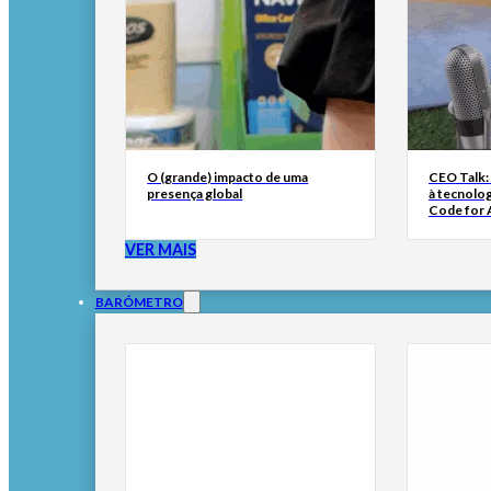
O (grande) impacto de uma
CEO Talk:
presença global
à tecnolog
Code for A
VER MAIS
BARÓMETRO