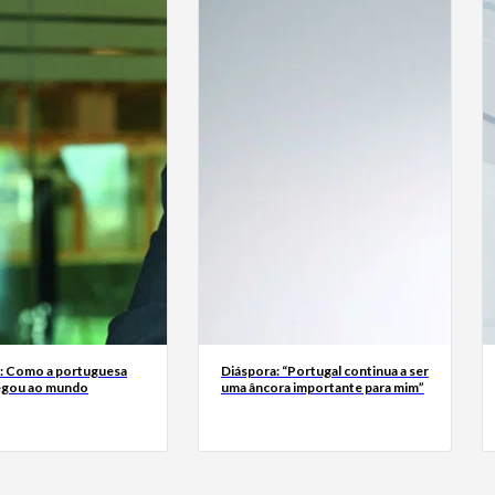
a: Como a portuguesa
Diáspora: “Portugal continua a ser
egou ao mundo
uma âncora importante para mim”