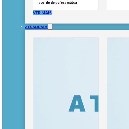
acordo de defesa mútua
VER MAIS
ATUALIDADE