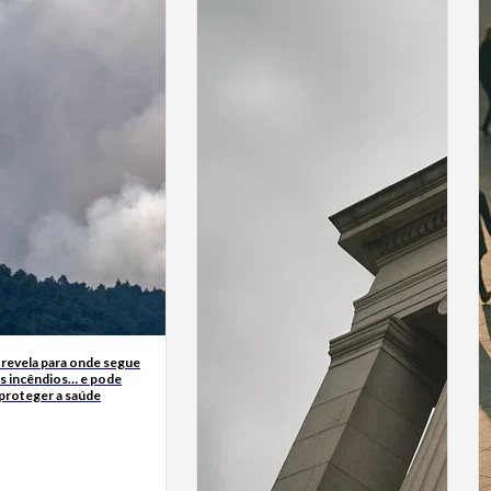
 revela para onde segue
s incêndios… e pode
 proteger a saúde