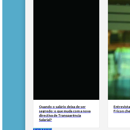
Quando o salário deixa de ser
Entrevist
segredo: o que muda com a nova
Fricon ch
directiva de Transparência
Salarial?