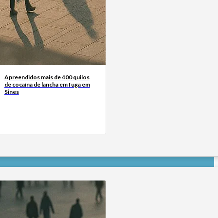
Apreendidos mais de 400 quilos
de cocaína de lancha em fuga em
Sines