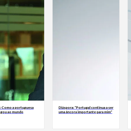
a: Como a portuguesa
Diáspora: “Portugal continua a ser
egou ao mundo
uma âncora importante para mim”