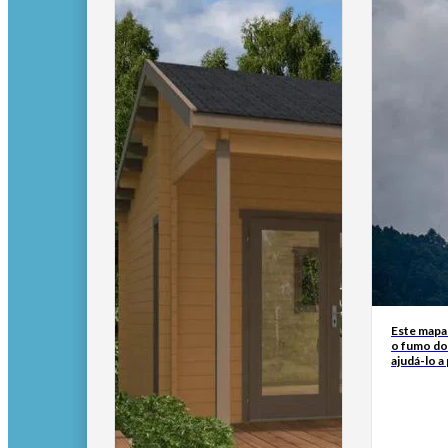
Este mapa
o fumo do
ajudá-lo a