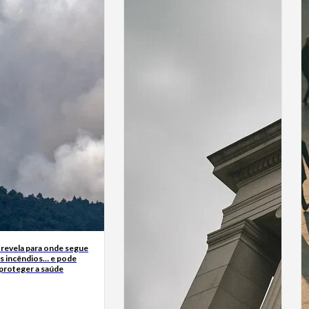
 revela para onde segue
s incêndios… e pode
 proteger a saúde