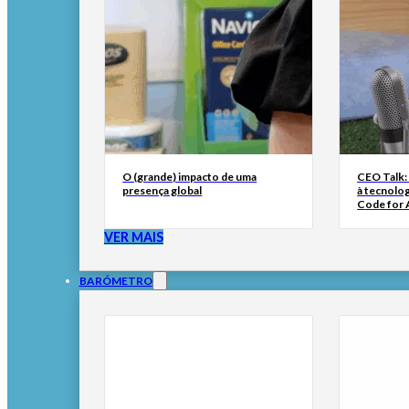
O (grande) impacto de uma
CEO Talk:
presença global
à tecnolog
Code for A
VER MAIS
BARÓMETRO