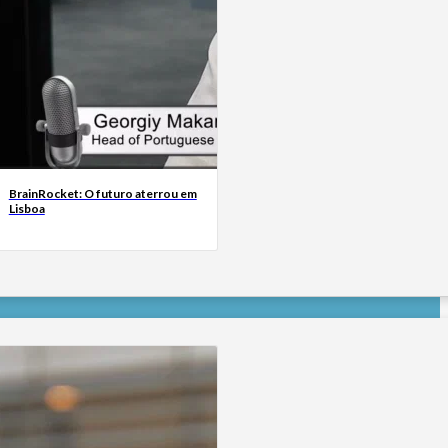
BrainRocket: O futuro aterrou em
Lisboa