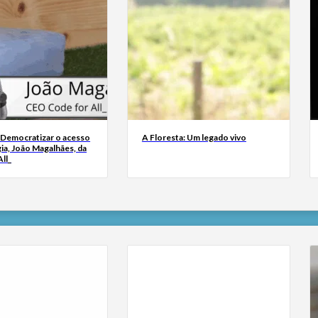
 Democratizar o acesso
A Floresta: Um legado vivo
ia, João Magalhães, da
ll_