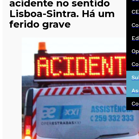
acidente no sentido
Lisboa-Sintra. Há um
CE
ferido grave
Co
Ed
Op
Co
Su
As
Co