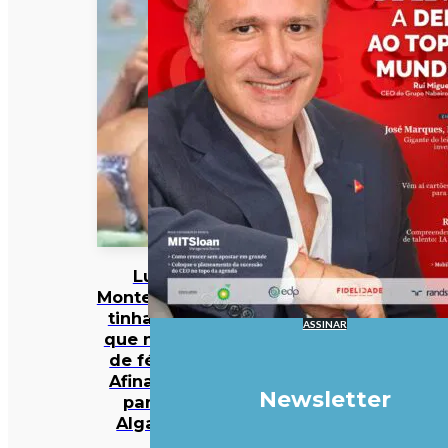
Luís
Montenegro
tinha dito
ASSINAR
que não ia
de férias.
Afinal, foi
Newsletter
para o
Algarve