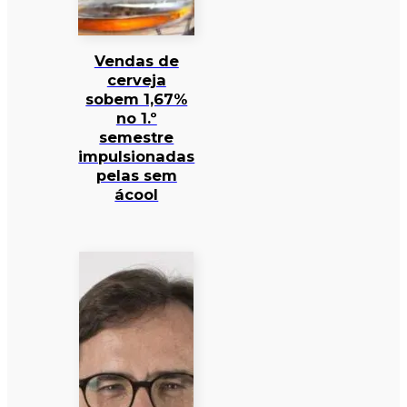
Vendas de
cerveja
sobem 1,67%
no 1.º
semestre
impulsionadas
pelas sem
ácool