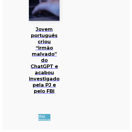
Jovem
português
criou
“irmão
malvado”
do
ChatGPT e
acabou
investigado
pela PJ e
pelo FBI
Mais
Notícias