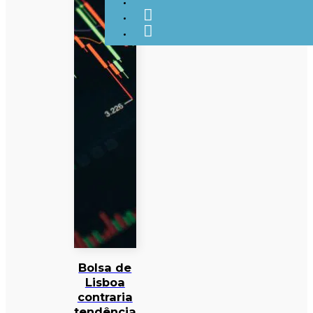
Bolsa de
Lisboa
contraria
tendência