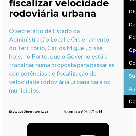
fiscalizar velocidade
rodoviária urbana
CE
Co
O secretário de Estado da
Ed
Administração Local e Ordenamento
do Território, Carlos Miguel, disse
Op
hoje, no Porto, que o Governo está a
Co
trabalhar numa proposta para passar as
competências de fiscalização de
Su
velocidade rodoviária urbana para os
As
municípios.
Co
Setembro 9, 2022
15:44
Executive Digest com Lusa