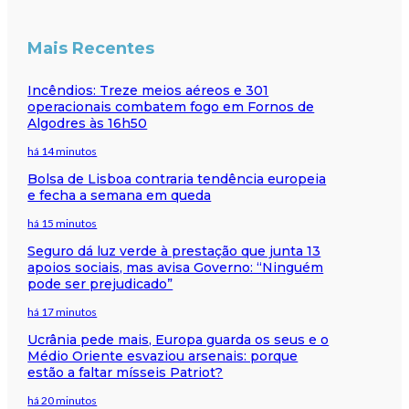
Mais Recentes
Incêndios: Treze meios aéreos e 301
operacionais combatem fogo em Fornos de
Algodres às 16h50
há 14 minutos
Bolsa de Lisboa contraria tendência europeia
e fecha a semana em queda
há 15 minutos
Seguro dá luz verde à prestação que junta 13
apoios sociais, mas avisa Governo: “Ninguém
pode ser prejudicado”
há 17 minutos
Ucrânia pede mais, Europa guarda os seus e o
Médio Oriente esvaziou arsenais: porque
estão a faltar mísseis Patriot?
há 20 minutos