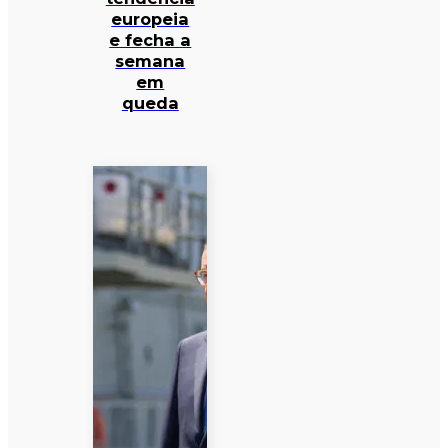
europeia
e fecha a
semana
em
queda