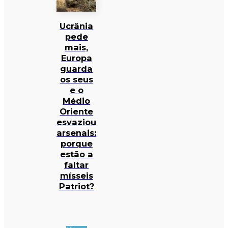
Ucrânia
pede
mais,
Europa
guarda
os seus
e o
Médio
Oriente
esvaziou
arsenais:
porque
estão a
faltar
mísseis
Patriot?