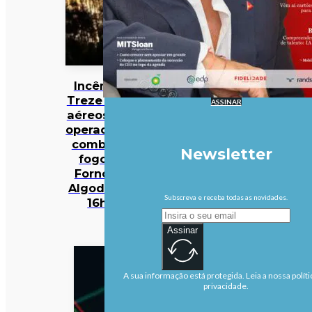
Incêndios:
Treze meios
ASSINAR
aéreos e 301
operacionais
combatem
Newsletter
fogo em
Fornos de
Algodres às
Subscreva e receba todas as novidades.
16h50
Assinar
A sua informação está protegida. Leia a nossa políti
privacidade.