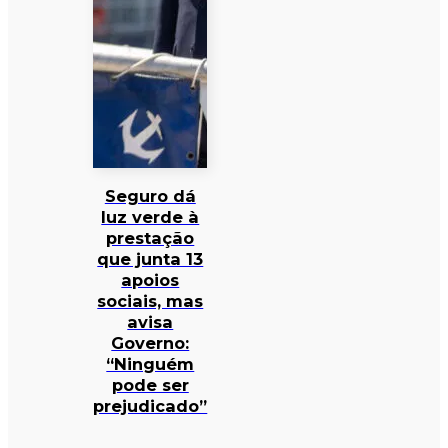
Seguro dá
luz verde à
prestação
que junta 13
apoios
sociais, mas
avisa
Governo:
“Ninguém
pode ser
prejudicado”