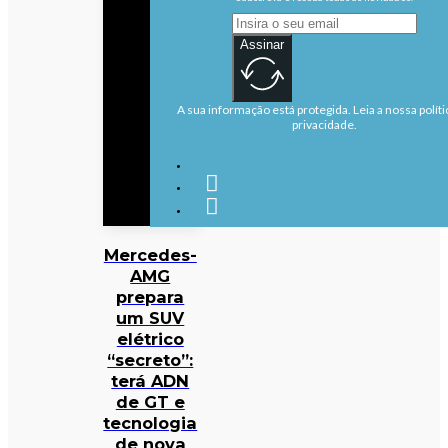
Assinar
A sua informação está protegida. Leia a nossa políti
privacidade.
Mercedes-
AMG
prepara
um SUV
elétrico
“secreto”:
terá ADN
de GT e
tecnologia
de nova