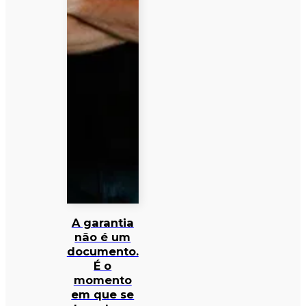
A garantia
não é um
documento.
É o
momento
em que se