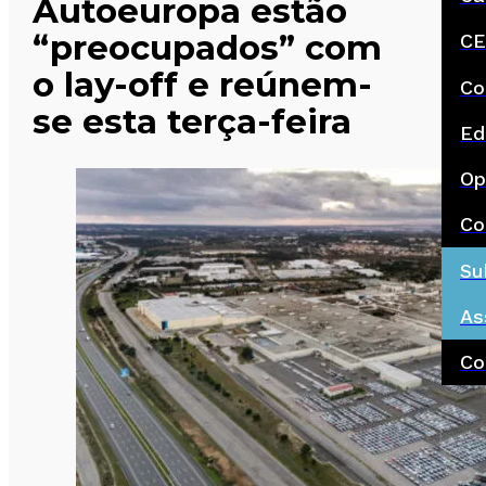
Autoeuropa estão
“preocupados” com
CE
o lay-off e reúnem-
Co
se esta terça-feira
Ed
Op
Co
Su
As
Co