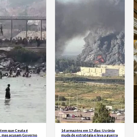
tem que Ceuta é
14 armazéns em 17 dias: Ucrânia
, mas acusam Governo
muda de estratégia e leva a guerra