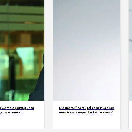
a: Como a portuguesa
Diáspora: “Portugal continua a ser
egou ao mundo
uma âncora importante para mim”