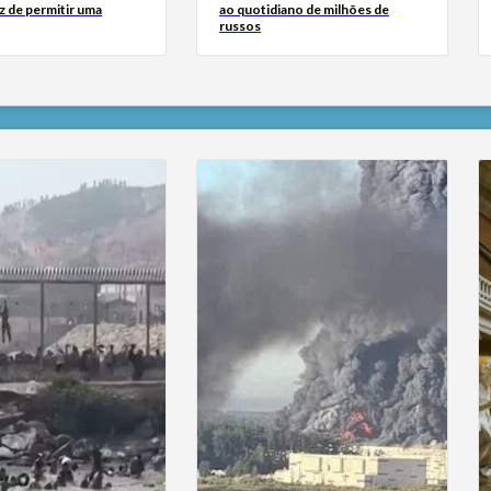
z de permitir uma
ao quotidiano de milhões de
russos