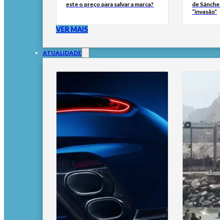
este o preço para salvar a marca?
de Sánche
“invasão”
VER MAIS
ATUALIDADE