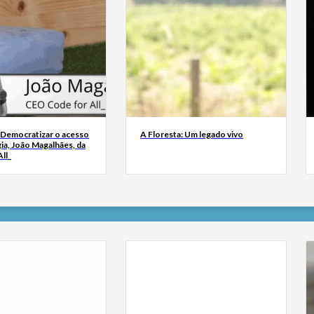
 Democratizar o acesso
A Floresta: Um legado vivo
ia, João Magalhães, da
ll_