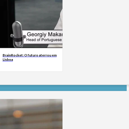
BrainRocket: O futuro aterrou em
Lisboa