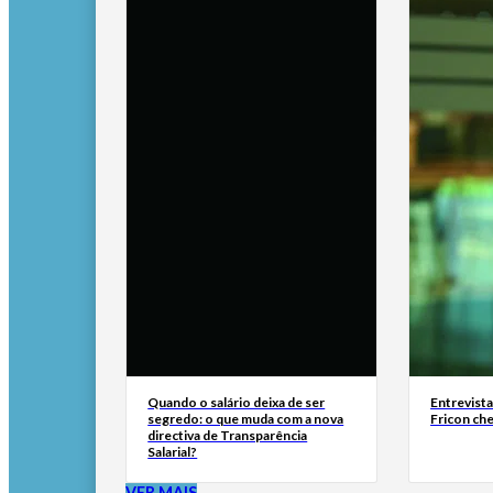
Quando o salário deixa de ser
Entrevist
segredo: o que muda com a nova
Fricon ch
directiva de Transparência
Salarial?
VER MAIS