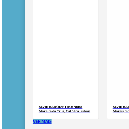
XLVIII BARÓMETRO: Nuno
XLVIII B
Moreira da Cruz, Católica Lisbon
Morais, S
VER MAIS