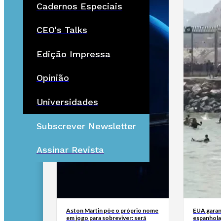
Cadernos Especiais
CEO's Talks
Edição Impressa
Opinião
Universidades
Subscrever Newsletter
Assinar Revista
Aston Martin põe o próprio nome
EUA garan
em jogo para sobreviver: será
espanhola