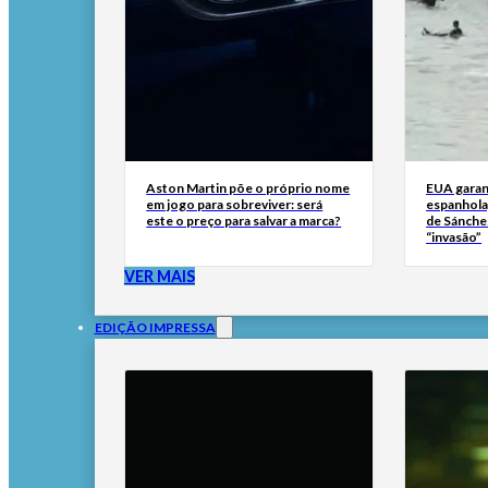
Aston Martin põe o próprio nome
EUA garan
em jogo para sobreviver: será
espanhola
este o preço para salvar a marca?
de Sánche
“invasão”
VER MAIS
EDIÇÃO IMPRESSA