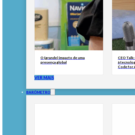
O (grande) impacto de uma
CEO Talk:
presença global
à tecnolog
Code for A
VER MAIS
BARÓMETRO