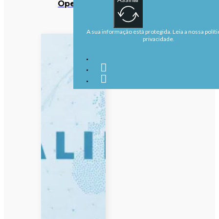
OpenAI
A sua informação está protegida. Leia a nossa políti
privacidade.