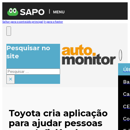
MENU
Saltar para o conteúdo principal
Ir para o footer
Pesquisar no
site
Úl
Pesquisar
×
Ba
Ca
CE
Toyota cria aplicação
Co
para ajudar pessoas