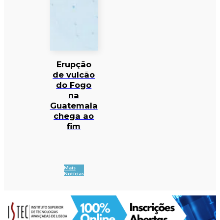
Erupção
de vulcão
do Fogo
na
Guatemala
chega ao
fim
Mais
Notícias