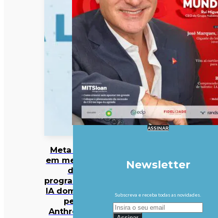
ASSINAR
Meta entra
em mercado
Newsletter
da
programação
IA dominado
Subscreva e receba todas as novidades.
pela
Anthropic e
Assinar