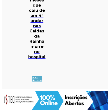
que
caiu de
um 4º
andar
nas
Caldas
da
Rainha
morre
no
hospital
Mais
Notícias