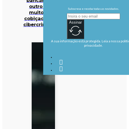
bancários: há
outro dado
Subscreva e receba todas as novidades.
muito mais
cobiçado pelos
Assinar
cibercriminosos
A sua informação está protegida. Leia a nossa políti
privacidade.