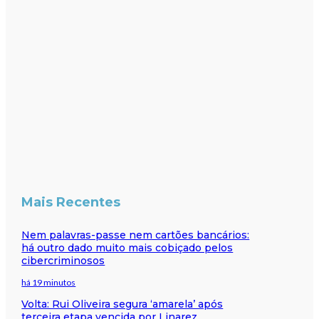
Mais Recentes
Nem palavras-passe nem cartões bancários:
há outro dado muito mais cobiçado pelos
cibercriminosos
há 19 minutos
Volta: Rui Oliveira segura ‘amarela’ após
terceira etapa vencida por Linarez