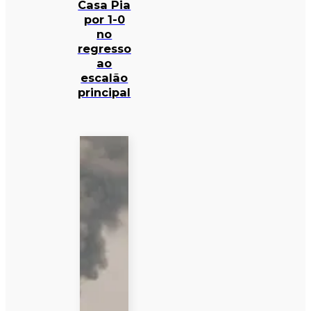
Casa Pia
por 1-0
no
regresso
ao
escalão
principal