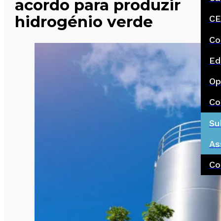
acordo para produzir
hidrogénio verde
CE
Co
Ed
Op
Co
Su
As
Co