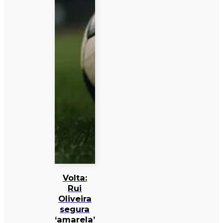
Volta:
Rui
Oliveira
segura
‘amarela’