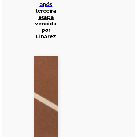
após
terceira
etapa
vencida
por
Linarez