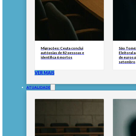
Migrações: Ceuta conclui
São Tomé/
autópsias de 82 pessoas e
Eleitoral 
identifica 6 mortos
de euros p
setembro
VER MAIS
ATUALIDADE