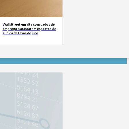
Wall Street em alta com dados de
emprego a afastarem espectro de
subida de taxas de juro