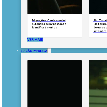
Migrações: Ceuta conclui
São Tomé/
autópsias de 82 pessoas e
Eleitoral 
identifica 6 mortos
de euros p
setembro
VER MAIS
EDIÇÃO IMPRESSA