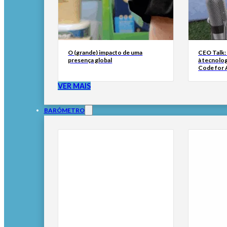
O (grande) impacto de uma
CEO Talk:
presença global
à tecnolog
Code for A
VER MAIS
BARÓMETRO