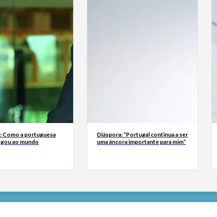
a: Como a portuguesa
Diáspora: “Portugal continua a ser
egou ao mundo
uma âncora importante para mim”