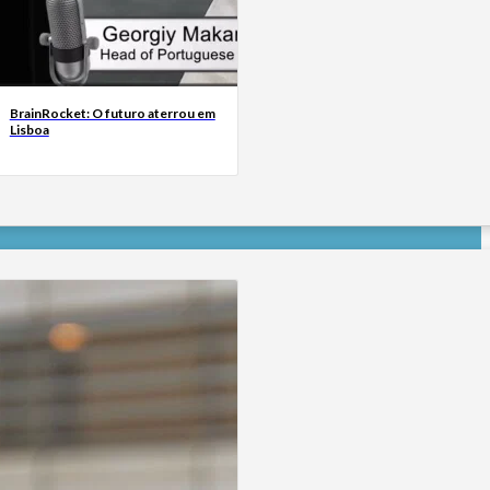
BrainRocket: O futuro aterrou em
Lisboa