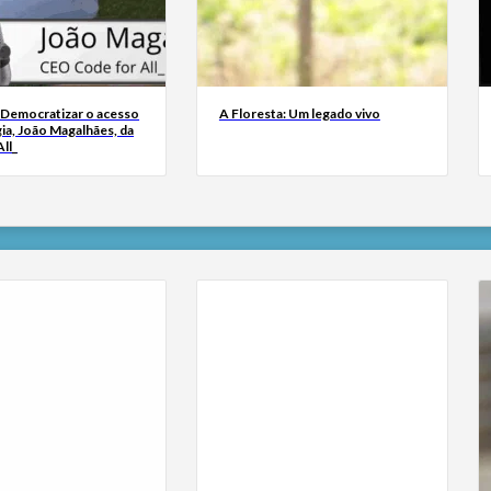
 Democratizar o acesso
A Floresta: Um legado vivo
ia, João Magalhães, da
ll_