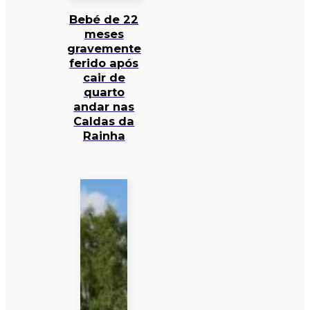
Bebé de 22
meses
gravemente
ferido após
cair de
quarto
andar nas
Caldas da
Rainha