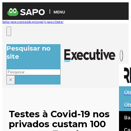
MENU
Saltar para o conteúdo principal
Ir para o footer
Pesquisar no
site
Pesquisar
×
Úl
Úl
Testes à Covid-19 nos
Ba
privados custam 100
Ca