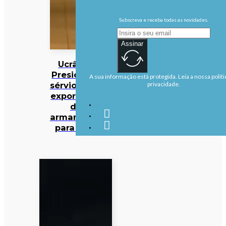
Subscreva e receba todas as novidades.
Assinar
Ucrânia:
Presidente
A sua informação está protegida. Leia a nossa políti
sérvio nega
privacidade.
exportação
de
armamento
para Kiev