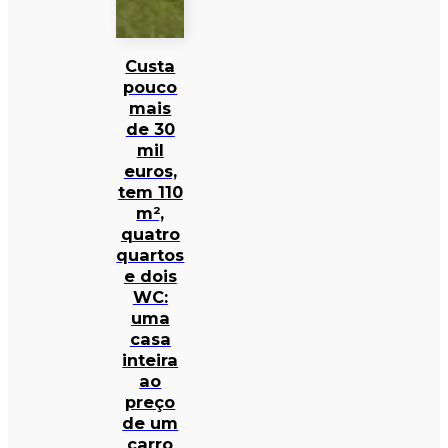
Custa
pouco
mais
de 30
mil
euros,
tem 110
m²,
quatro
quartos
e dois
WC:
uma
casa
inteira
ao
preço
de um
carro