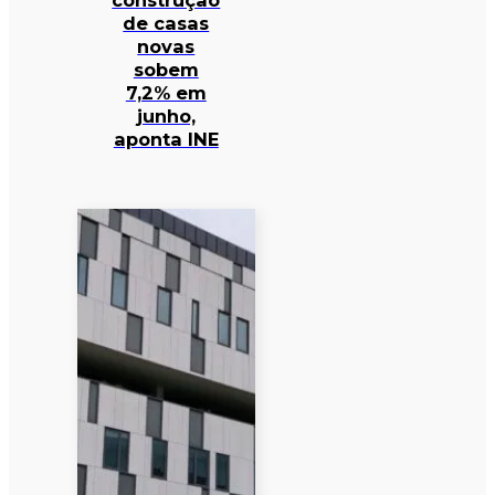
construção
de casas
novas
sobem
7,2% em
junho,
aponta INE