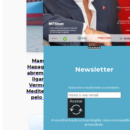
ASSINAR
Maersk e
Hapag-Lloyd
Newsletter
abrem rota a
ligar Mar
Vermelho a
Subscreva e receba todas as novidades.
Mediterrâneo
pelo Suez
Assinar
A sua informação está protegida. Leia a nossa políti
privacidade.