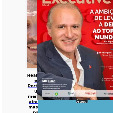
Reabilitar
em
Portugal:
um
mercado
atrativo,
ASSINAR
mas não
para