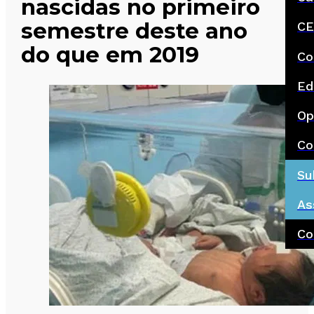
nascidas no primeiro
semestre deste ano
CE
do que em 2019
Co
Ed
Op
Co
Su
As
Co