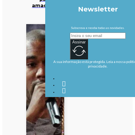
amadores
Newsletter
Subscreva e receba todas as novidades.
Assinar
A sua informação está protegida. Leia a nossa políti
privacidade.