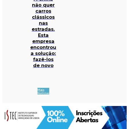
não quer
carros
clássicos
nas
estradas.
Esta
empresa
encontrou
a solução:
fazê-los
de novo
Mais
Notícias