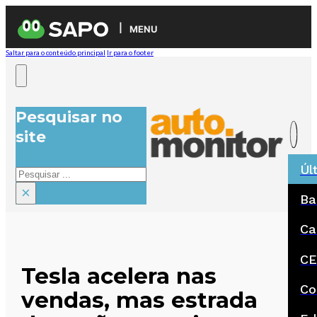
MENU
Saltar para o conteúdo principal
Ir para o footer
Pesquisar no
site
Úl
Pesquisar
×
Ba
Ca
CE
Tesla acelera nas
Co
vendas, mas estrada