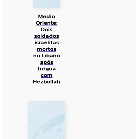
Médio
Oriente:
Dois
soldados
israelitas
mortos
no Líbano
após
trégua
com
Hezbollah