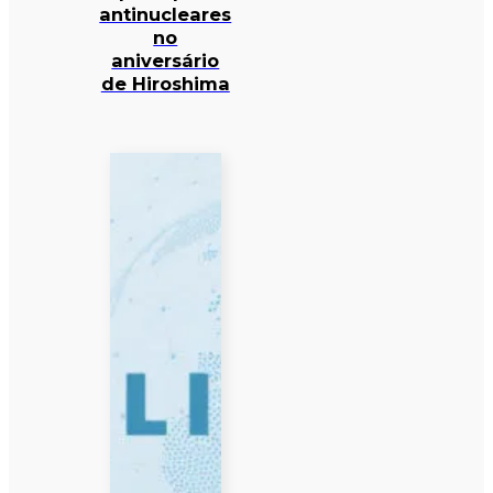
antinucleares
no
aniversário
de Hiroshima