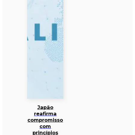
Japão
reafirma
compromisso
com
princípios