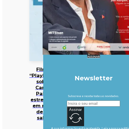
ASSINAR
Filme
“Playback”
Newsletter
sobre
Carlos
Paião
Subscreva e receba todas as novidades.
estreia-se
em mais
Assinar
de 50
salas
A sua informação está protegida. Leia a nossa políti