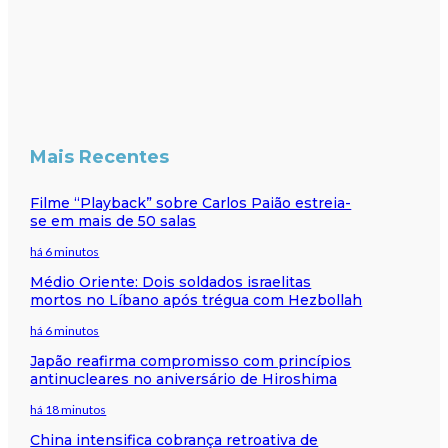
Mais Recentes
Filme “Playback” sobre Carlos Paião estreia-
se em mais de 50 salas
há 6 minutos
Médio Oriente: Dois soldados israelitas
mortos no Líbano após trégua com Hezbollah
há 6 minutos
Japão reafirma compromisso com princípios
antinucleares no aniversário de Hiroshima
há 18 minutos
China intensifica cobrança retroativa de