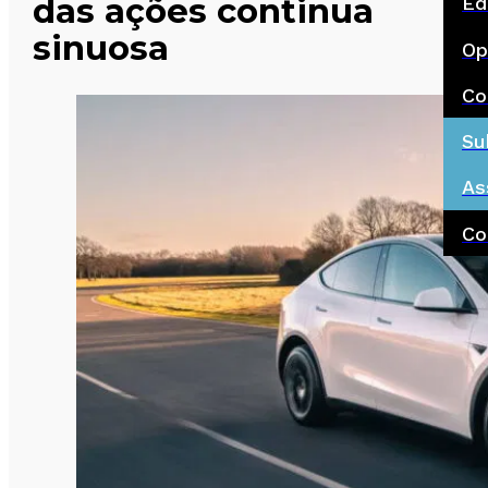
das ações continua
Ed
sinuosa
Op
Co
Su
As
Co