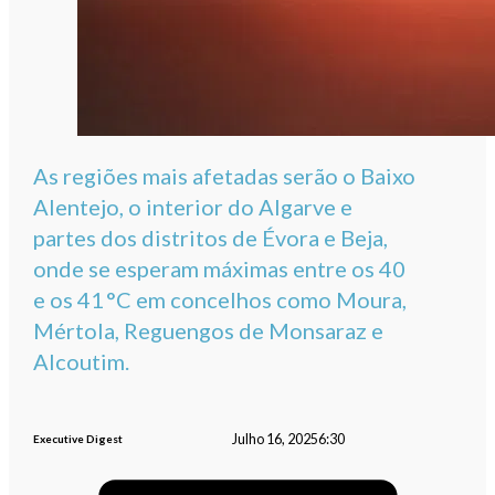
As regiões mais afetadas serão o Baixo
Alentejo, o interior do Algarve e
partes dos distritos de Évora e Beja,
onde se esperam máximas entre os 40
e os 41 °C em concelhos como Moura,
Mértola, Reguengos de Monsaraz e
Alcoutim.
Julho 16, 2025
6:30
Executive Digest