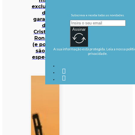
exclusivos
da
Subscreva e receba todas as novidades.
garagem
de
Assinar
Cristiano
Ronaldo
(e porque
A sua informação está protegida. Leia a nossa políti
são tão
privacidade.
especiais)