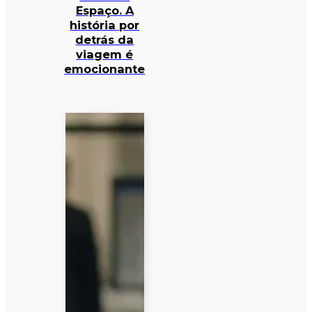
Espaço. A
história por
detrás da
viagem é
emocionante