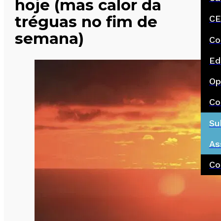
hoje (mas calor da
tréguas no fim de
CE
semana)
Co
Ed
Op
Co
Su
As
Co