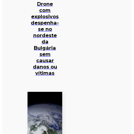
Drone
com
explosivos
despenha-
se no
nordeste
da
Bulgária
sem
causar
danos ou
vítimas