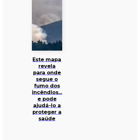
Este mapa
revela
para onde
segue o
fumo dos
incêndios…
e pode
ajudá-lo a
proteger a
saúde