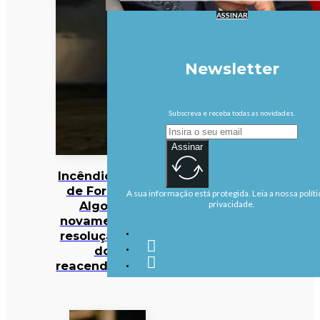
ASSINAR
Newsletter
Subscreva e receba todas as novidades.
Assinar
Incêndios: Fogo
de Fornos de
A sua informação está protegida. Leia a nossa políti
Algodres
privacidade.
novamente em
resolução após
dois
reacendimentos