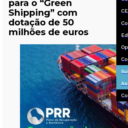
para o “Green
Shipping” com
CE
dotação de 50
Co
milhões de euros
Ed
Op
Co
Su
As
Co