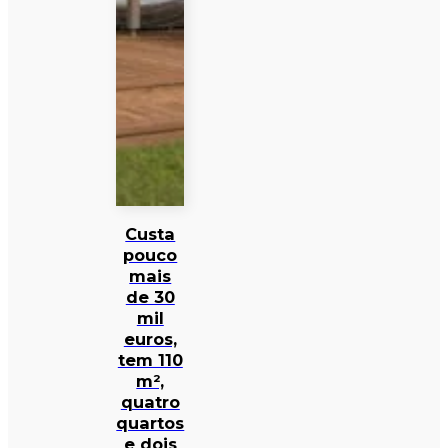
Custa
pouco
mais
de 30
mil
euros,
tem 110
m²,
quatro
quartos
e dois