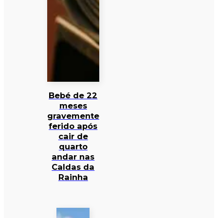
Bebé de 22
meses
gravemente
ferido após
cair de
quarto
andar nas
Caldas da
Rainha