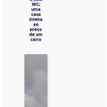
WC:
uma
casa
inteira
ao
preço
de um
carro