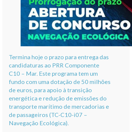
Termina hoje o prazo para entrega das
candidaturas ao PRR Componente
C10 – Mar. Este programa tem um
fundo com uma dotação de 50 milhões
de euros, para apoio à transição
energética e redução de emissões do
transporte marítimo de mercadorias e
de passageiros (TC-C10-i07 –
Navegação Ecológica).