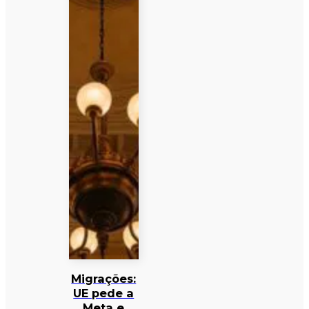
Migrações:
UE pede a
Meta e