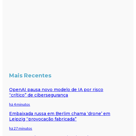
Mais Recentes
OpenAI pausa novo modelo de IA por risco
“crítico” de cibersegurança
há 4 minutos
Embaixada russa em Berlim chama ‘drone’ em
Leipzig “provocação fabricada”
há 27 minutos