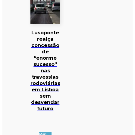
Lusoponte
realça
concessão
de
“enorme
sucesso”
nas
travessias
rodoviárias
em Lisboa
sem
desvendar
futuro
Mais