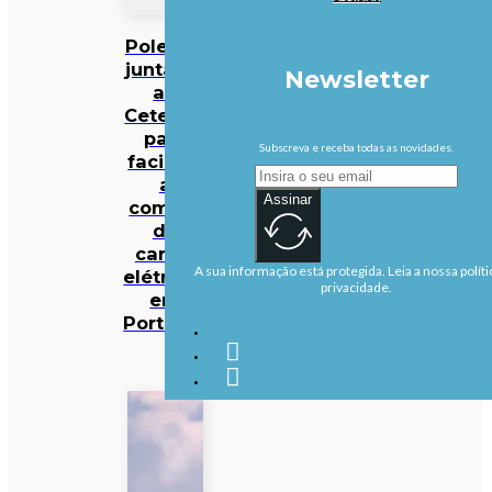
Polestar
junta-se
Newsletter
ao
Cetelem
para
Subscreva e receba todas as novidades.
facilitar
a
Assinar
compra
de
carros
A sua informação está protegida. Leia a nossa políti
elétricos
privacidade.
em
Portugal