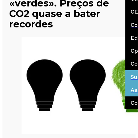
«verdes». Preços de
CO2 quase a bater
CE
recordes
Co
Ed
Op
Co
Su
As
Co