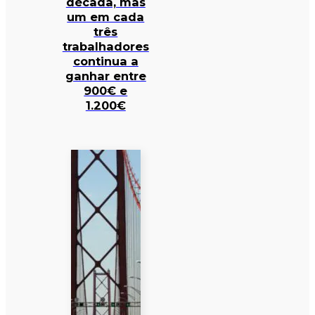
década, mas
um em cada
três
trabalhadores
continua a
ganhar entre
900€ e
1.200€