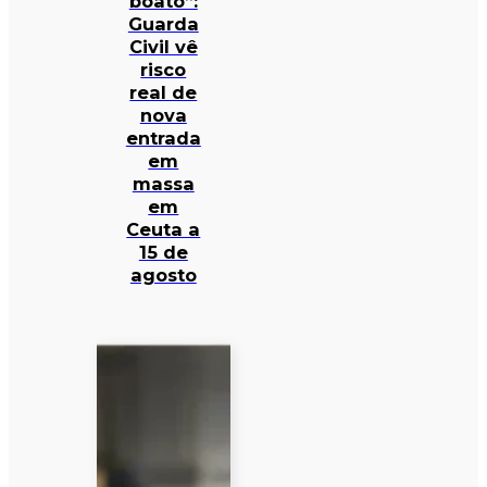
boato”:
Guarda
Civil vê
risco
real de
nova
entrada
em
massa
em
Ceuta a
15 de
agosto