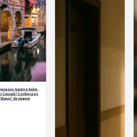
neza por Gante e Saint-
r Cascais? Conheça os
“dupes” de viagem