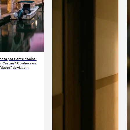
neza por Gante e Saint-
r Cascais? Conheça os
“dupes” de viagem