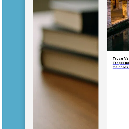
Trocar Ve
Tropez po
melhores 