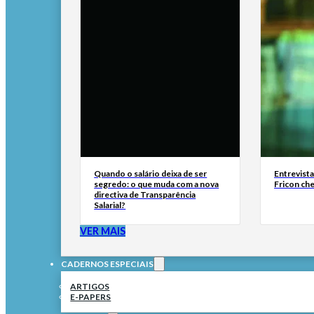
Quando o salário deixa de ser
Entrevist
segredo: o que muda com a nova
Fricon ch
directiva de Transparência
Salarial?
VER MAIS
CADERNOS ESPECIAIS
ARTIGOS
E-PAPERS