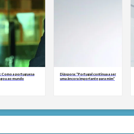
a: Como a portuguesa
Diáspora: “Portugal continua a ser
egou ao mundo
uma âncora importante para mim”