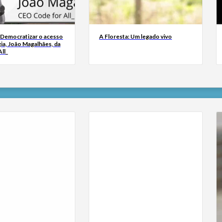
 Democratizar o acesso
A Floresta: Um legado vivo
ia, João Magalhães, da
ll_