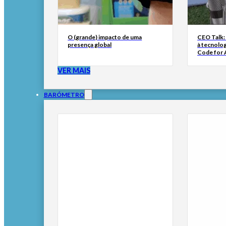
O (grande) impacto de uma
CEO Talk:
presença global
à tecnolog
Code for A
VER MAIS
BARÓMETRO