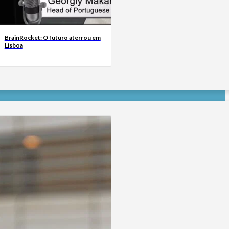
BrainRocket: O futuro aterrou em
Lisboa