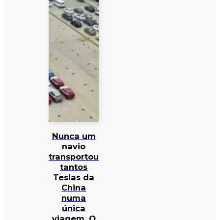
Nunca um
navio
transportou
tantos
Teslas da
China
numa
única
viagem. O