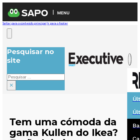
MENU
Saltar para o conteúdo principal
Ir para o footer
Pesquisar no
site
Pesquisar
×
Úl
Úl
Tem uma cómoda da
Ba
gama Kullen do Ikea?
Ca