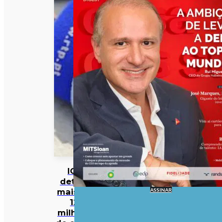
IGF
deteta
ASSINAR
mais de
12
milhões