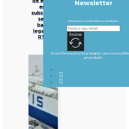
de euros
Newsletter
em
subsídios
sem
Subscreva e receba todas as novidades.
base
legal na
Assinar
RTP
A sua informação está protegida. Leia a nossa políti
privacidade.