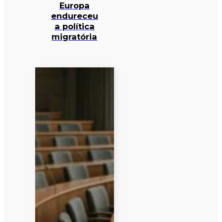
Europa
endureceu
a política
migratória