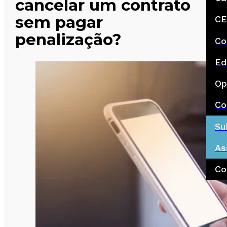
cancelar um contrato
sem pagar
CE
penalização?
Co
Ed
Op
Co
Su
As
Co