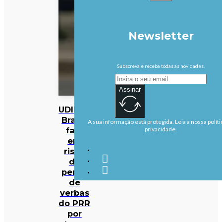
Newsletter
Subscreva e receba todas as novidades.
Assinar
UDIPSS
Braga
A sua informação está protegida. Leia a nossa políti
fala
privacidade.
em
risco
de
perda
de
verbas
do PRR
por