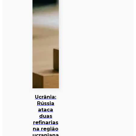
Ucrânia:
Rússia
ataca
duas
refinarias
na região
ucraniana