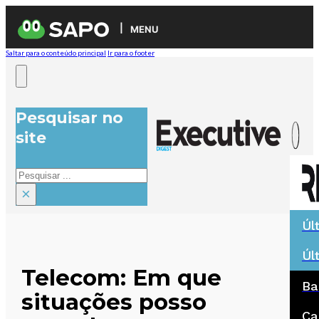
MENU
Saltar para o conteúdo principal
Ir para o footer
Pesquisar no
site
Pesquisar
×
Úl
Úl
Telecom: Em que
Ba
situações posso
Ca