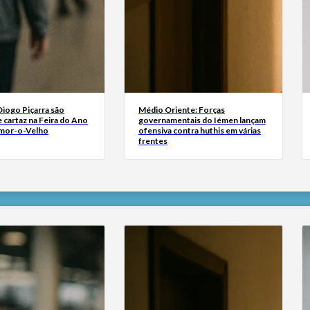
Diogo Piçarra são
Médio Oriente: Forças
 cartaz na Feira do Ano
governamentais do Iémen lançam
mor-o-Velho
ofensiva contra huthis em várias
frentes