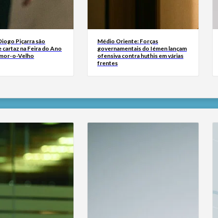
Diogo Piçarra são
Médio Oriente: Forças
 cartaz na Feira do Ano
governamentais do Iémen lançam
mor-o-Velho
ofensiva contra huthis em várias
frentes