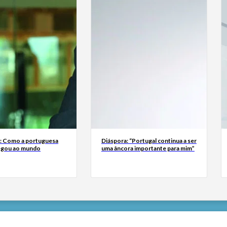
a: Como a portuguesa
Diáspora: “Portugal continua a ser
egou ao mundo
uma âncora importante para mim”