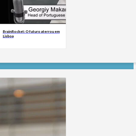
BrainRocket: O futuro aterrou em
Lisboa