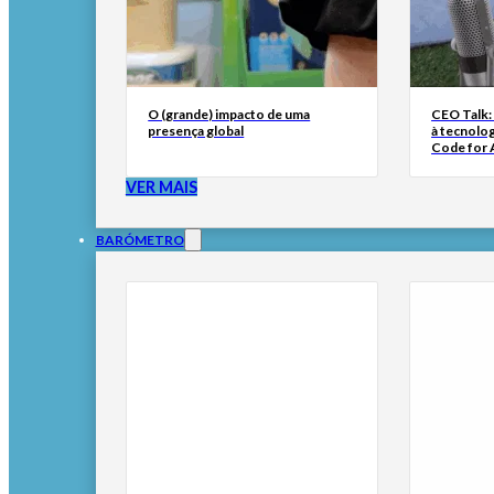
O (grande) impacto de uma
CEO Talk:
presença global
à tecnolog
Code for A
VER MAIS
BARÓMETRO