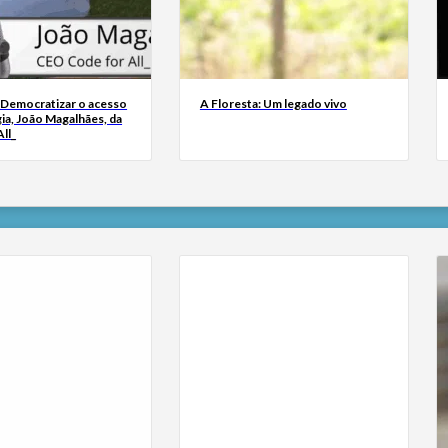
 Democratizar o acesso
A Floresta: Um legado vivo
ia, João Magalhães, da
ll_