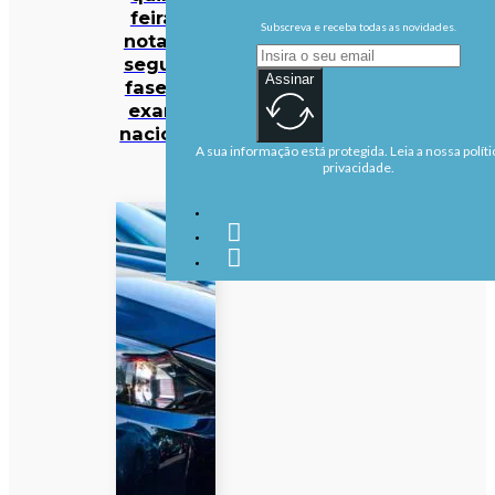
feira as
Subscreva e receba todas as novidades.
notas da
segunda
Assinar
fase dos
exames
nacionais
A sua informação está protegida. Leia a nossa políti
privacidade.