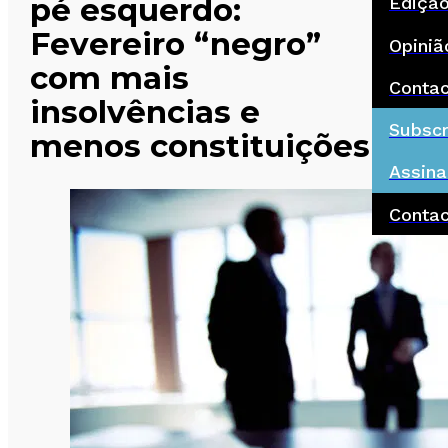
pé esquerdo:
Ediçã
Fevereiro “negro”
Opiniã
com mais
Conta
insolvências e
Subscr
menos constituições
Assina
Conta