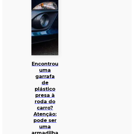
Encontrou
uma
garrafa
de
plástico
presa à
roda do
carro?
Atenção:
pode ser
uma
armadilha