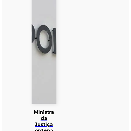
Ministra
da
Justiça
ordena