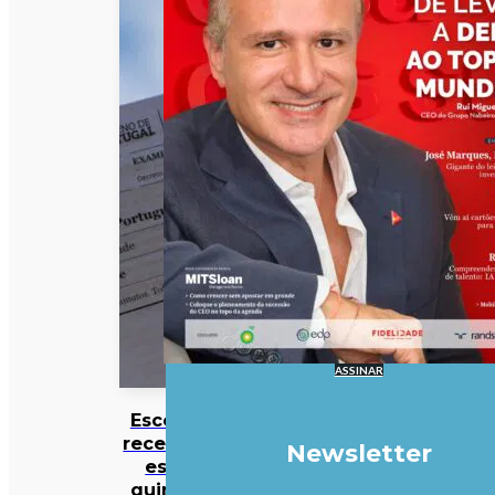
ASSINAR
Escolas
recebem
Newsletter
esta
quinta-