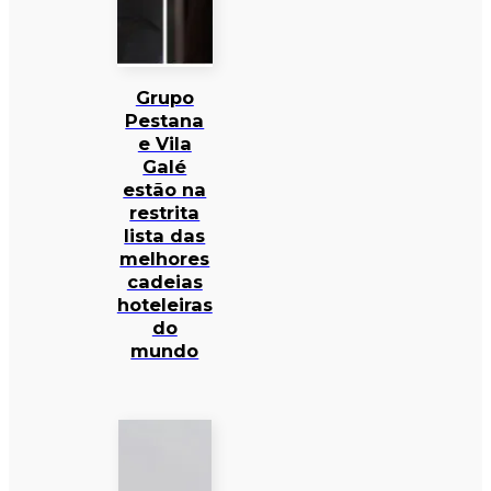
Grupo
Pestana
e Vila
Galé
estão na
restrita
lista das
melhores
cadeias
hoteleiras
do
mundo