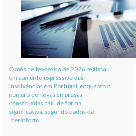
O mês de fevereiro de 2026 registou
um aumento expressivo das
insolvências em Portugal, enquanto o
número de novas empresas
constituídas caiu de forma
significativa, segundo dados da
Iberinform.