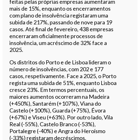
feitas pelas próprias empresas aumentaram
mais de 15%, enquanto os encerramentos
com plano de insolvência registaram uma
subida de 217%, passando de nove para 19
casos. Até final de fevereiro, 438 empresas
encerraram oficialmente processos de
insolvência, um acréscimo de 32% face a
2025.
Os distritos do Porto e de Lisboa lideram o
número de insolvências, com 202 e 177
casos, respetivamente. Face a 2025, o Porto
regista uma subida de 51%, enquanto Lisboa
cresce 23%. Em termos percentuais, os
maiores aumentos ocorreram na Madeira
(+450%), Santarém (+107%), Viana do
Castelo (+100%), Guarda (+75%), Évora
(+67%) e Viseu (+63%). Por outro lado, Vila
Real (-55%), Castelo Branco (-53%),
Portalegre (-40%) e Angra do Heroísmo
(-33%) registaram decréscimos.