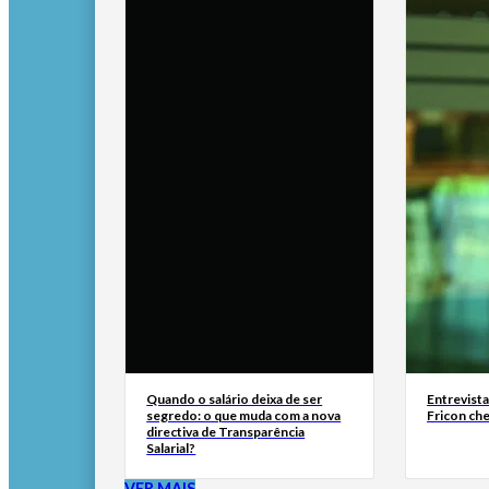
Quando o salário deixa de ser
Entrevist
segredo: o que muda com a nova
Fricon ch
directiva de Transparência
Salarial?
VER MAIS