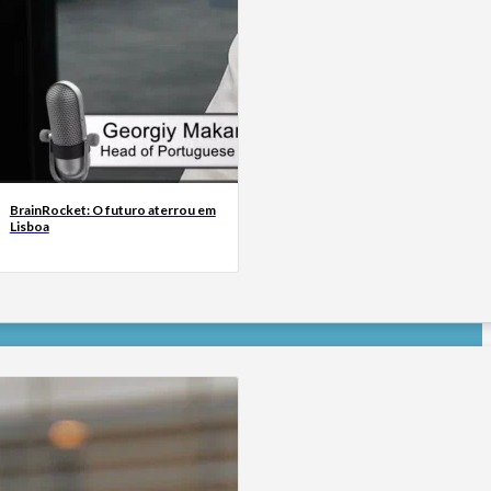
BrainRocket: O futuro aterrou em
Lisboa