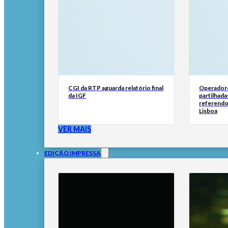
CGI da RTP aguarda relatório final
Operadore
da IGF
partilhada
referendo
Lisboa
VER MAIS
EDIÇÃO IMPRESSA