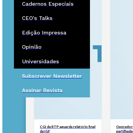
Cadernos Especiais
CEO's Talks
Edição Impressa
Opinião
Universidades
Subscrever Newsletter
Assinar Revista
CGI da RTP aguarda relatório final
Operadore
da IGF
partilhada