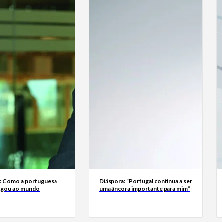
a: Como a portuguesa
Diáspora: “Portugal continua a ser
egou ao mundo
uma âncora importante para mim”