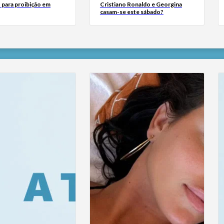
 para proibição em
Cristiano Ronaldo e Georgina
casam-se este sábado?