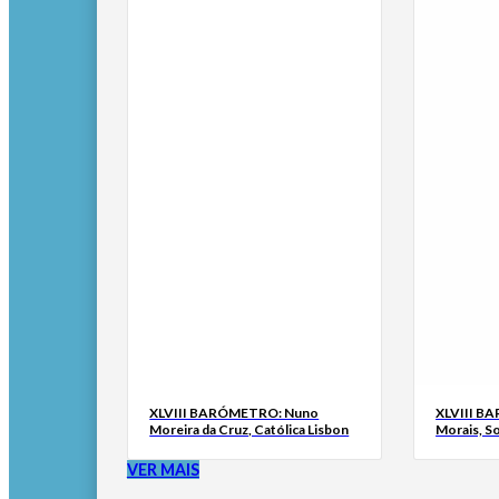
XLVIII BARÓMETRO: Nuno
XLVIII B
Moreira da Cruz, Católica Lisbon
Morais, S
VER MAIS