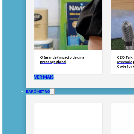
O (grande) impacto de uma
CEO Talk:
presença global
à tecnolog
Code for A
VER MAIS
BARÓMETRO