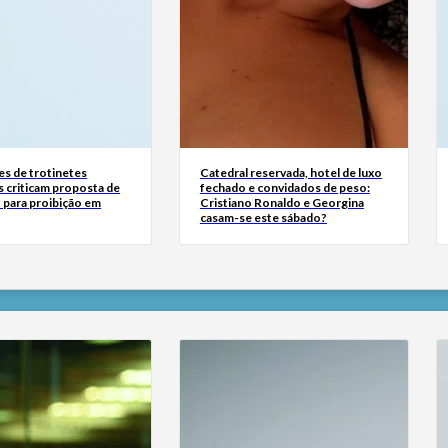
s de trotinetes
Catedral reservada, hotel de luxo
s criticam proposta de
fechado e convidados de peso:
 para proibição em
Cristiano Ronaldo e Georgina
casam-se este sábado?