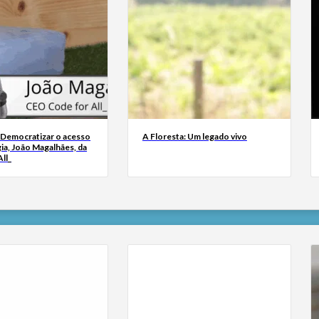
 Democratizar o acesso
A Floresta: Um legado vivo
ia, João Magalhães, da
ll_