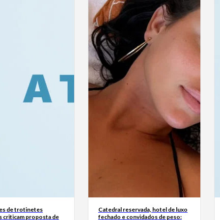
s de trotinetes
Catedral reservada, hotel de luxo
s criticam proposta de
fechado e convidados de peso: