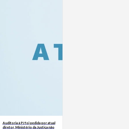
Auditoria à PJ foi pedida por atual
diretor, Ministério da Justiça não