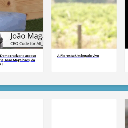
 Democratizar o acesso
A Floresta: Um legado vivo
ia, João Magalhães, da
ll_