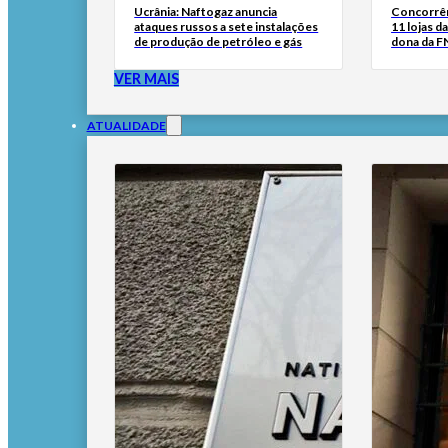
Ucrânia: Naftogaz anuncia
Concorrên
ataques russos a sete instalações
11 lojas d
de produção de petróleo e gás
dona da 
VER MAIS
ATUALIDADE