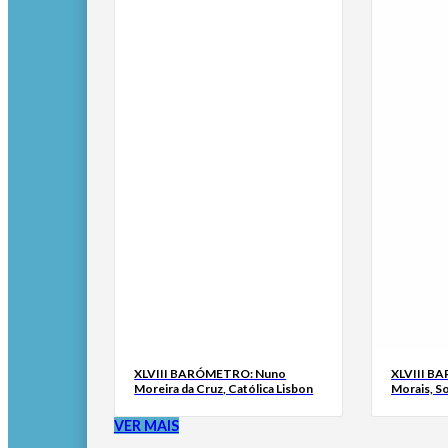
XLVIII BARÓMETRO: Nuno
XLVIII B
Moreira da Cruz, Católica Lisbon
Morais, S
VER MAIS