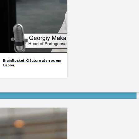
BrainRocket: O futuro aterrou em
Lisboa