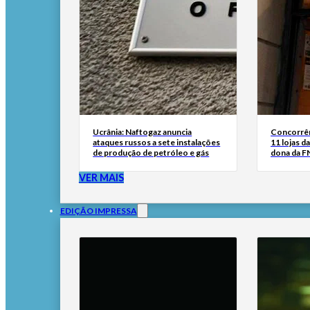
Ucrânia: Naftogaz anuncia
Concorrên
ataques russos a sete instalações
11 lojas d
de produção de petróleo e gás
dona da 
VER MAIS
EDIÇÃO IMPRESSA