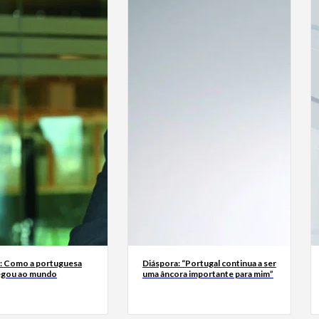
a: Como a portuguesa
Diáspora: “Portugal continua a ser
egou ao mundo
uma âncora importante para mim”