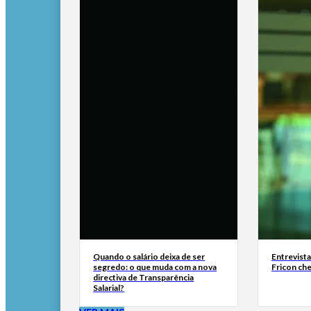
Quando o salário deixa de ser
Entrevist
segredo: o que muda com a nova
Fricon ch
directiva de Transparência
Salarial?