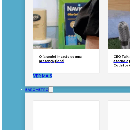
O (grande) impacto de uma
CEO Talk:
presença global
à tecnolog
Code for A
VER MAIS
BARÓMETRO