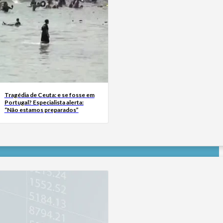
Tragédia de Ceuta: e se fosse em
Portugal? Especialista alerta:
“Não estamos preparados”