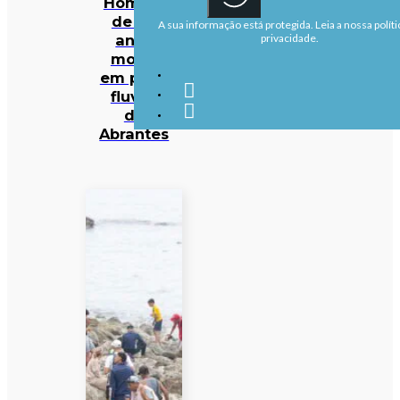
Homem
de 40
A sua informação está protegida. Leia a nossa políti
anos
privacidade.
morre
em praia
fluvial
de
Abrantes