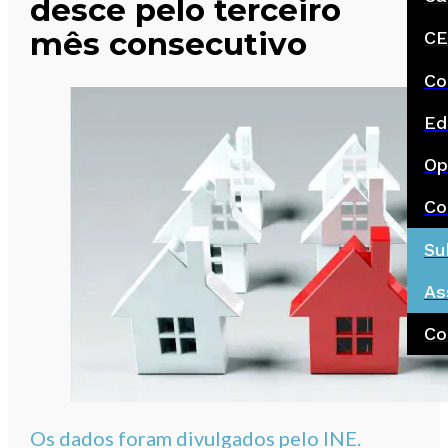
desce pelo terceiro
mês consecutivo
CE
Co
Ed
Op
Co
Su
As
Co
Os dados foram divulgados pelo INE.