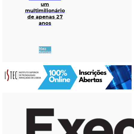
um
multimilionário
de apenas 27
anos
Mais
Notícias