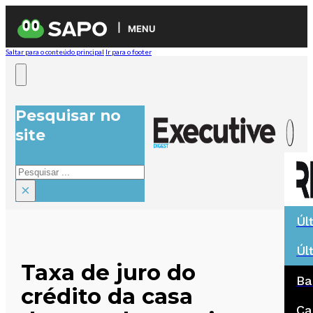
MENU
Saltar para o conteúdo principal
Ir para o footer
Pesquisar no
site
Pesquisar
×
Úl
Úl
Taxa de juro do
Ba
crédito da casa
Ca