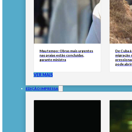
Mau tempo: Obras mais urgentes
De Cuba à 
nas praias estão concluídas,
migração 
garante ministra
pressionar
pode abri
VER MAIS
EDIÇÃO IMPRESSA