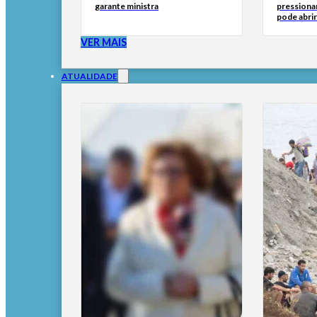
garante ministra
pressionar
pode abri
VER MAIS
ATUALIDADE