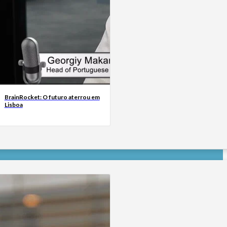
BrainRocket: O futuro aterrou em
Lisboa