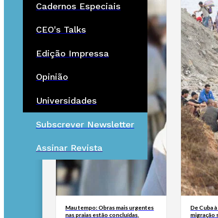
Cadernos Especiais
CEO's Talks
Edição Impressa
Opinião
Universidades
Subscrever Newsletter
Assinar Revista
Mau tempo: Obras mais urgentes
De Cuba à 
nas praias estão concluídas,
migração 