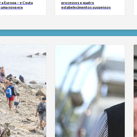
 a Europa – e Ceuta
processos e quatro
r uma nova era
estabelecimentos suspensos