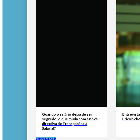
Quando o salário deixa de ser
Entrevist
segredo: o que muda com a nova
Fricon ch
directiva de Transparência
Salarial?
VER MAIS