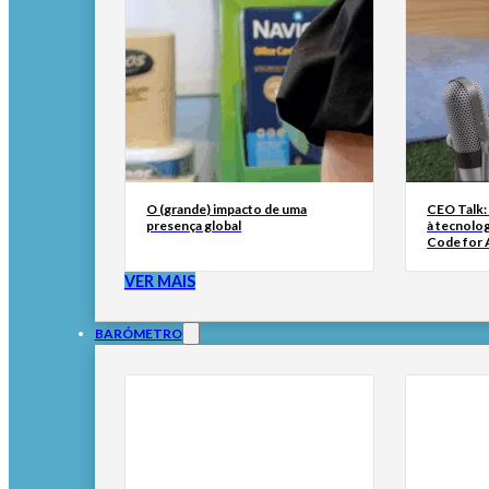
O (grande) impacto de uma
CEO Talk:
presença global
à tecnolog
Code for A
VER MAIS
BARÓMETRO