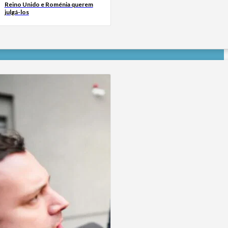
Reino Unido e Roménia querem
julgá-los