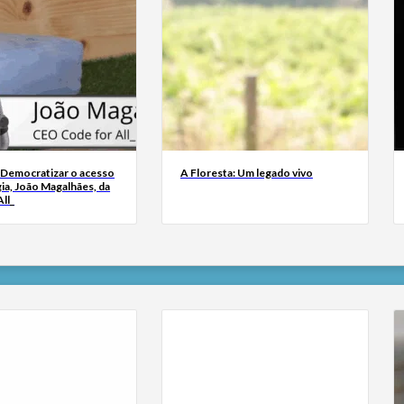
 Democratizar o acesso
A Floresta: Um legado vivo
ia, João Magalhães, da
ll_