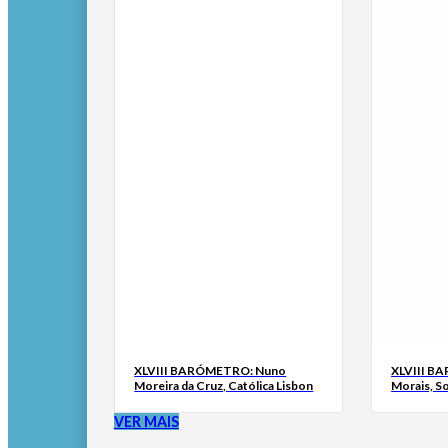
XLVIII BARÓMETRO: Nuno
XLVIII B
Moreira da Cruz, Católica Lisbon
Morais, S
VER MAIS