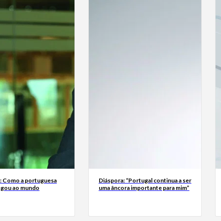
a: Como a portuguesa
Diáspora: “Portugal continua a ser
egou ao mundo
uma âncora importante para mim”