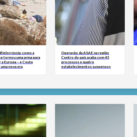
Bielorrússia: como a
Operação da ASAE na região
se tornou uma arma para
Centro do país acaba com 45
 a Europa – e Ceuta
processos e quatro
r uma nova era
estabelecimentos suspensos