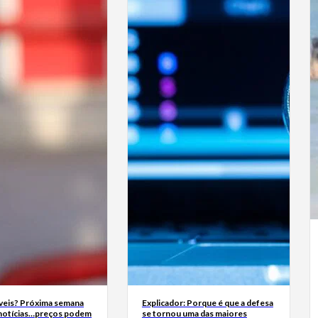
eis? Próxima semana
Explicador: Porque é que a defesa
 notícias…preços podem
se tornou uma das maiores