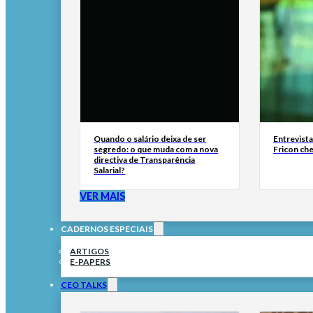
Quando o salário deixa de ser
Entrevist
segredo: o que muda com a nova
Fricon ch
directiva de Transparência
Salarial?
VER MAIS
CADERNOS ESPECIAIS
ARTIGOS
E-PAPERS
CEO TALKS