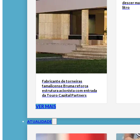
descer ma
litro
Fabricante de torneiras
famalicense Bruma reforça
estrutura acionista com entrada
da Touro Capital Partners
VER MAIS
ATUALIDADE