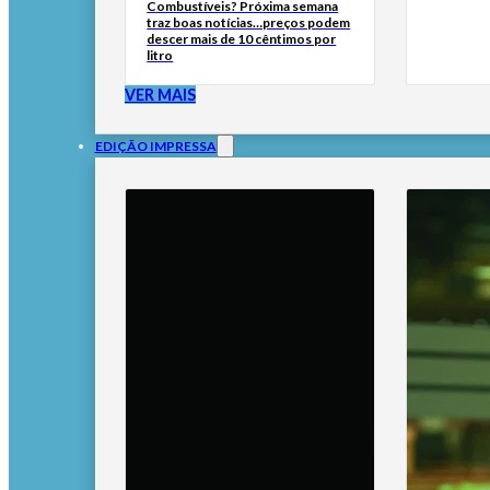
Combustíveis? Próxima semana
traz boas notícias…preços podem
descer mais de 10 cêntimos por
litro
VER MAIS
EDIÇÃO IMPRESSA