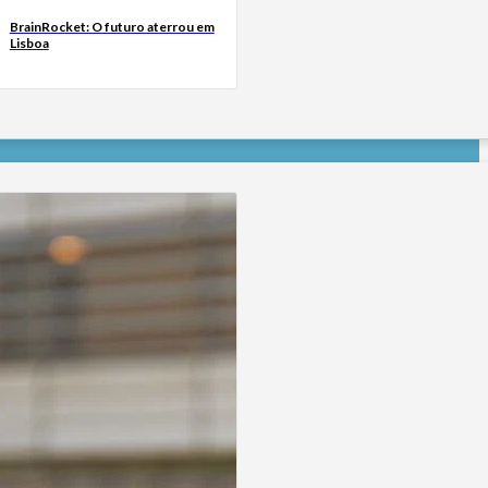
BrainRocket: O futuro aterrou em
Lisboa