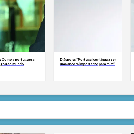
a: Como a portuguesa
Diáspora: “Portugal continua a ser
egou ao mundo
uma âncora importante para mim”