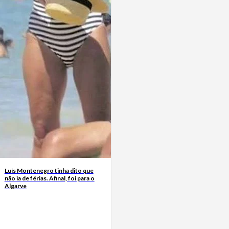
Luís Montenegro tinha dito que
não ia de férias. Afinal, foi para o
Algarve