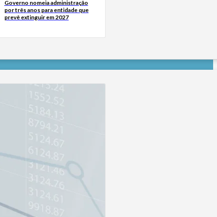
Governo nomeia administração
por três anos para entidade que
prevê extinguir em 2027