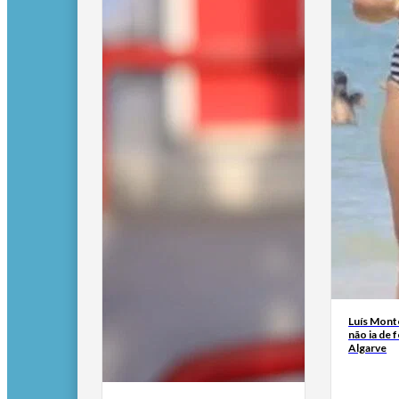
Luís Mont
não ia de f
Algarve