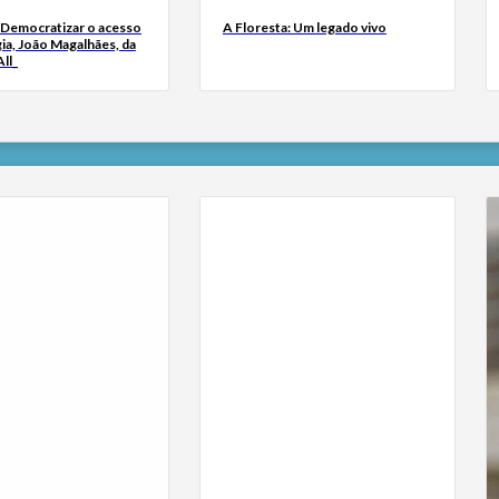
 Democratizar o acesso
A Floresta: Um legado vivo
ia, João Magalhães, da
ll_