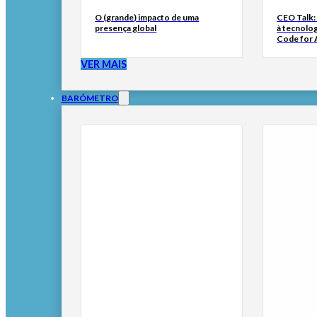
O (grande) impacto de uma
CEO Talk:
presença global
à tecnolog
Code for A
VER MAIS
BARÓMETRO