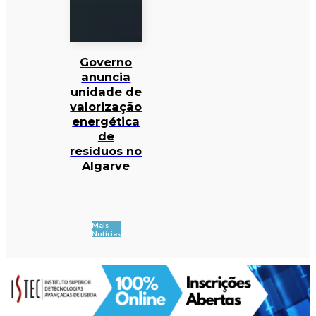
Governo
anuncia
unidade de
valorização
energética
de
resíduos no
Algarve
Mais
Notícias