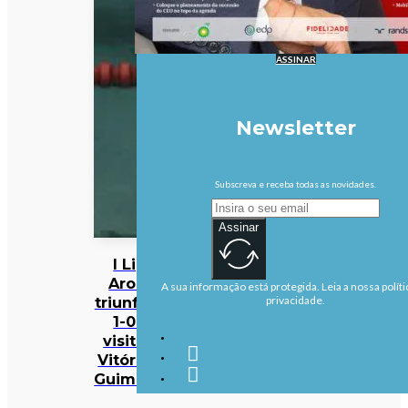
ASSINAR
Newsletter
Subscreva e receba todas as novidades.
Assinar
I Liga:
Arouca
A sua informação está protegida. Leia a nossa políti
triunfa por
privacidade.
1-0 na
visita ao
Vitória de
Guimarães