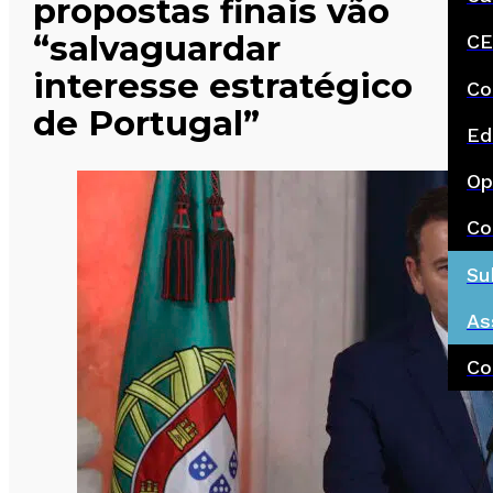
propostas finais vão
“salvaguardar
CE
interesse estratégico
Co
de Portugal”
Ed
Op
Co
Su
As
Co