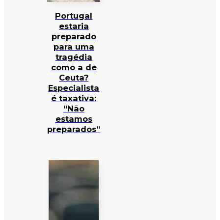
Portugal
estaria
preparado
para uma
tragédia
como a de
Ceuta?
Especialista
é taxativa:
“Não
estamos
preparados”