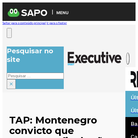
MENU
Saltar para o conteúdo principal
Ir para o footer
Pesquisar no
site
Pesquisar
×
Úl
Úl
TAP: Montenegro
Ba
convicto que
Ca