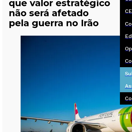
que valor estratégico
não será afetado
CE
pela guerra no Irão
Co
Ed
Op
Co
Su
As
Co