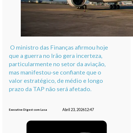
O ministro das Finanças afirmou hoje
que a guerra no Irão gera incerteza,
particularmente no setor da aviação,
mas manifestou-se confiante que o
valor estratégico, de médio e longo
prazo da TAP não será afetado.
Abril 23, 2026
12:47
Executive Digest com Lusa