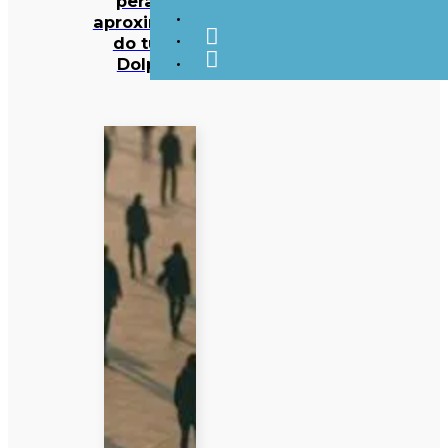
perante
aproximação
do tufão
Dolphin