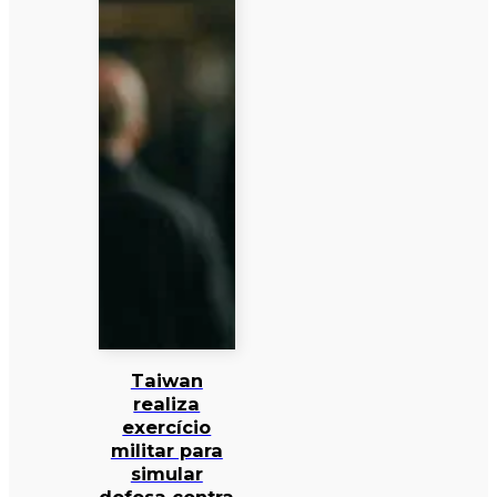
Taiwan
realiza
exercício
militar para
simular
defesa contra