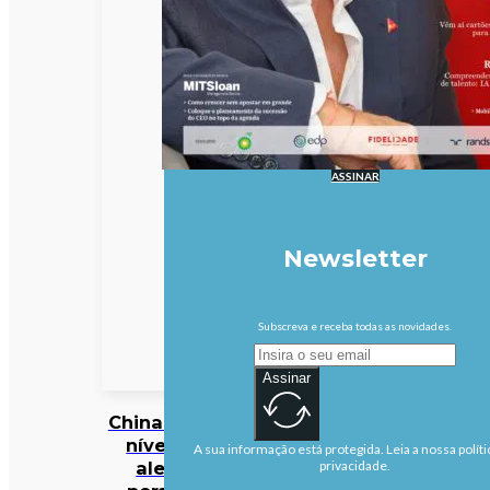
ASSINAR
Newsletter
Subscreva e receba todas as novidades.
Assinar
China eleva
nível de
A sua informação está protegida. Leia a nossa políti
alerta
privacidade.