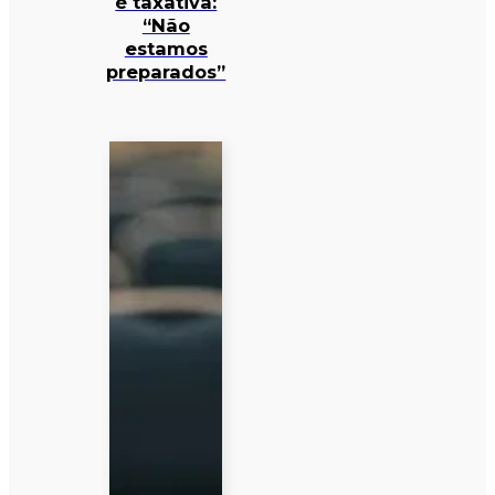
é taxativa:
“Não
estamos
preparados”