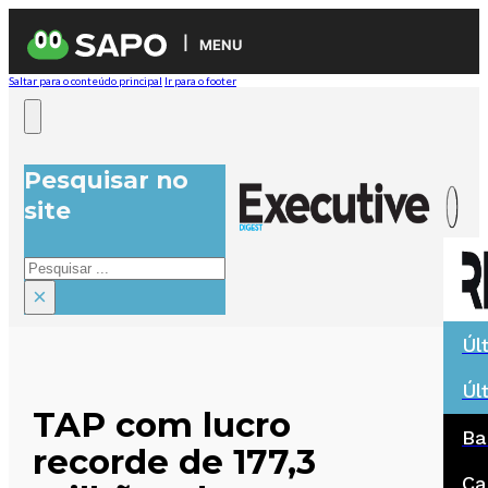
MENU
Saltar para o conteúdo principal
Ir para o footer
Pesquisar no
site
Pesquisar
×
Úl
Úl
TAP com lucro
Ba
recorde de 177,3
Ca