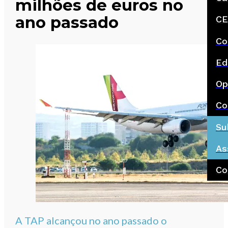
milhões de euros no
ano passado
CE
Co
Ed
Op
Co
Su
As
Co
A TAP alcançou no ano passado o