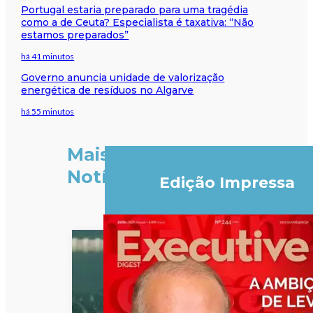
Portugal estaria preparado para uma tragédia
como a de Ceuta? Especialista é taxativa: “Não
estamos preparados”
há 41 minutos
Governo anuncia unidade de valorização
energética de resíduos no Algarve
há 55 minutos
Mais
Notícias
Edição Impressa