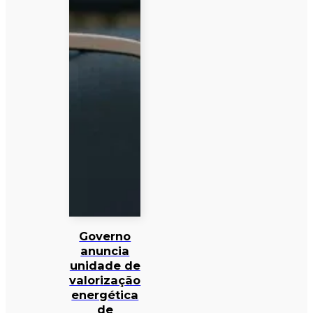
Governo
anuncia
unidade de
valorização
energética
de