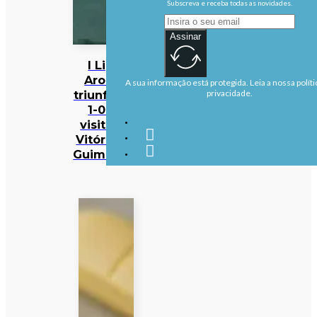
Subscreva e receba todas as novidades.
Assinar
I Liga:
Arouca
A sua informação está protegida. Leia a nossa políti
triunfa por
privacidade.
1-0 na
visita ao
Vitória de
Guimarães