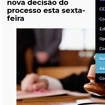
nova decisão do
processo esta sexta-
CE
feira
Co
Ed
Op
Co
Su
As
Co