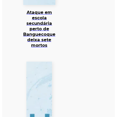
Ataque em
escola
secundária
perto de
Banguecoque
deixa sete
mortos