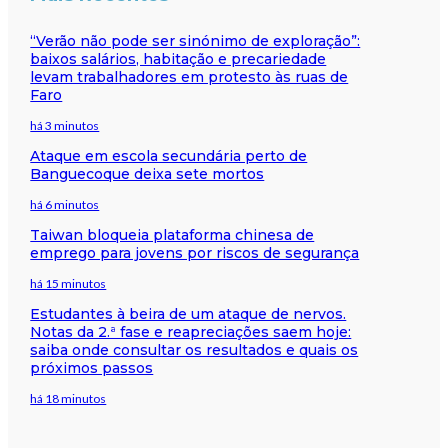
“Verão não pode ser sinónimo de exploração”:
baixos salários, habitação e precariedade
levam trabalhadores em protesto às ruas de
Faro
há 3 minutos
Ataque em escola secundária perto de
Banguecoque deixa sete mortos
há 6 minutos
Taiwan bloqueia plataforma chinesa de
emprego para jovens por riscos de segurança
há 15 minutos
Estudantes à beira de um ataque de nervos.
Notas da 2.ª fase e reapreciações saem hoje:
saiba onde consultar os resultados e quais os
próximos passos
há 18 minutos