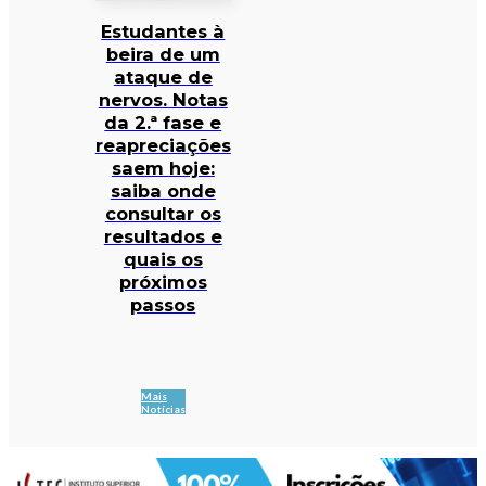
Estudantes à
beira de um
ataque de
nervos. Notas
da 2.ª fase e
reapreciações
saem hoje:
saiba onde
consultar os
resultados e
quais os
próximos
passos
Mais
Notícias