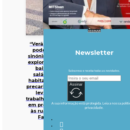
ASSINAR
“Verão não
pode ser
Newsletter
sinónimo de
exploração”:
baixos
Subscreva e receba todas as novidades.
salários,
habitação e
Assinar
precariedade
levam
trabalhadores
A sua informação está protegida. Leia a nossa políti
em protesto
privacidade.
às ruas de
Faro