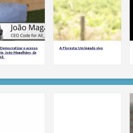
 Democratizar o acesso
A Floresta: Um legado vivo
ia, João Magalhães, da
ll_