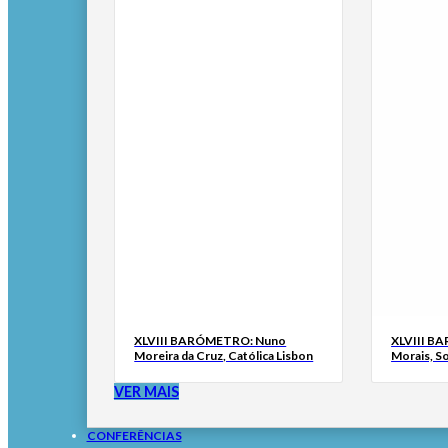
XLVIII BARÓMETRO: Nuno
XLVIII B
Moreira da Cruz, Católica Lisbon
Morais, S
VER MAIS
CONFERÊNCIAS