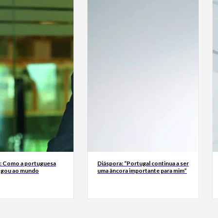
a: Como a portuguesa
Diáspora: “Portugal continua a ser
egou ao mundo
uma âncora importante para mim”