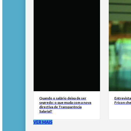
Quando o salário deixa de ser
Entrevist
segredo: o que muda com a nova
Fricon ch
directiva de Transparência
Salarial?
VER MAIS