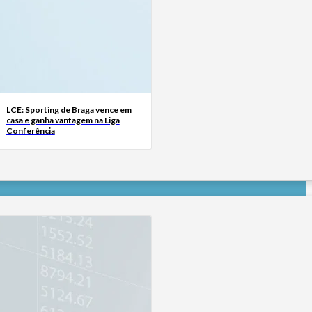
LCE: Sporting de Braga vence em
casa e ganha vantagem na Liga
Conferência