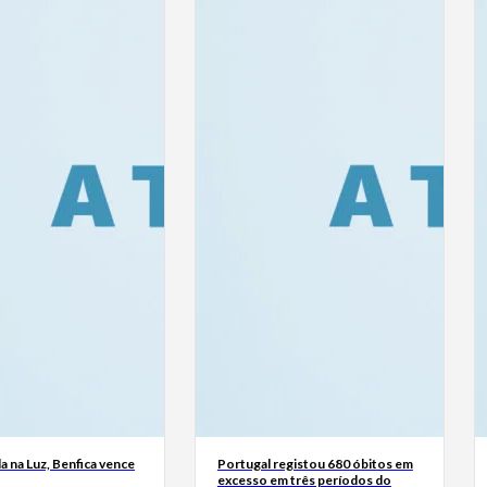
a na Luz, Benfica vence
Portugal registou 680 óbitos em
excesso em três períodos do