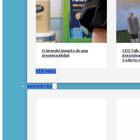
O (grande) impacto de uma
CEO Talk:
presença global
à tecnolog
Code for A
VER MAIS
BARÓMETRO