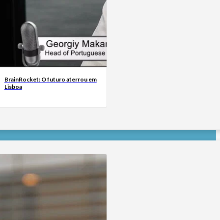
BrainRocket: O futuro aterrou em
Lisboa