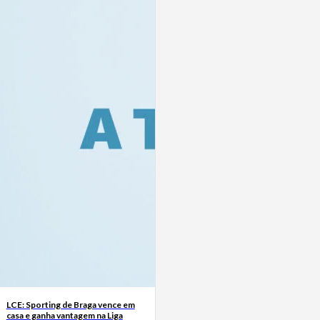
LCE: Sporting de Braga vence em
casa e ganha vantagem na Liga