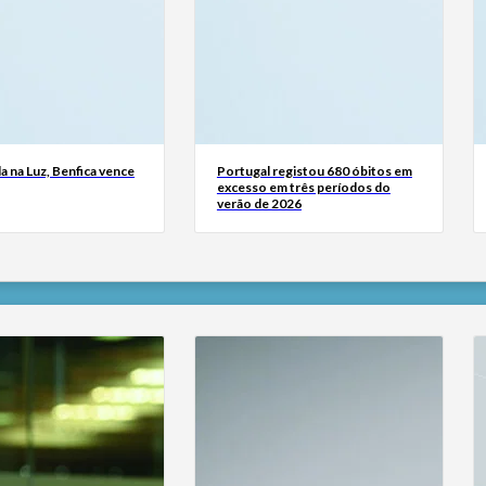
a na Luz, Benfica vence
Portugal registou 680 óbitos em
excesso em três períodos do
verão de 2026