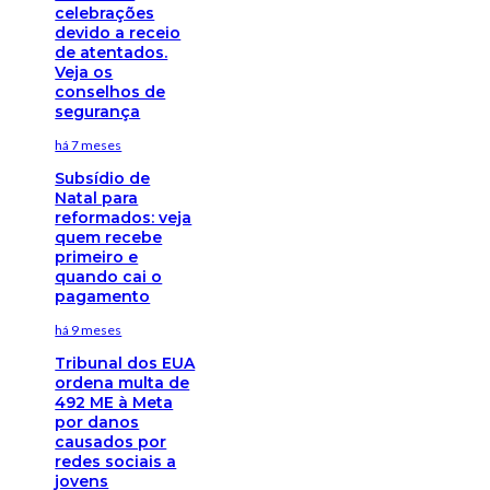
celebrações
devido a receio
de atentados.
Veja os
conselhos de
segurança
há 7 meses
Subsídio de
Natal para
reformados: veja
quem recebe
primeiro e
quando cai o
pagamento
há 9 meses
Tribunal dos EUA
ordena multa de
492 ME à Meta
por danos
causados por
redes sociais a
jovens