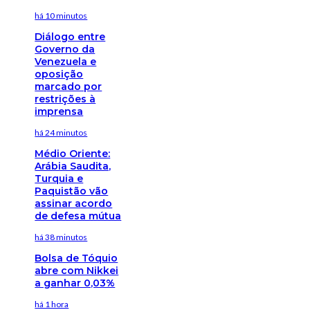
há 10 minutos
Diálogo entre
Governo da
Venezuela e
oposição
marcado por
restrições à
imprensa
há 24 minutos
Médio Oriente:
Arábia Saudita,
Turquia e
Paquistão vão
assinar acordo
de defesa mútua
há 38 minutos
Bolsa de Tóquio
abre com Nikkei
a ganhar 0,03%
há 1 hora