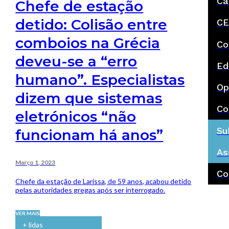
Ca
Chefe de estação
detido: Colisão entre
CE
comboios na Grécia
Co
deveu-se a “erro
Ed
humano”. Especialistas
Op
dizem que sistemas
Co
eletrónicos “não
Su
funcionam há anos”
As
Março 1, 2023
Co
Chefe da estação de Larissa, de 59 anos, acabou detido
pelas autoridades gregas após ser interrogado.
VER MAIS
+ lidas