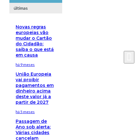
últimas
Novas regras
europeias vão
mudar o Cartão
do Cidadão:
saiba o que está
em causa
há 9 meses
União Europeia
vai proibir
pagamentos em
dinheiro acima
deste valor já a
partir de 2027
há 5 meses
Passagem de
Ano sob alerta:
Várias cidades
cancelam