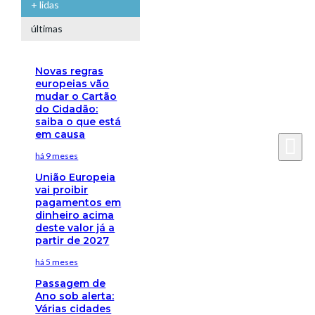
+ lidas
últimas
Novas regras
europeias vão
mudar o Cartão
do Cidadão:
saiba o que está
em causa
há 9 meses
União Europeia
vai proibir
pagamentos em
dinheiro acima
deste valor já a
partir de 2027
há 5 meses
Passagem de
Ano sob alerta:
Várias cidades