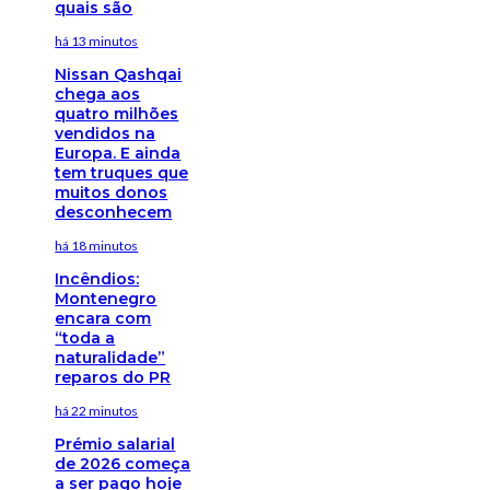
quais são
há 13 minutos
Nissan Qashqai
chega aos
quatro milhões
vendidos na
Europa. E ainda
tem truques que
muitos donos
desconhecem
há 18 minutos
Incêndios:
Montenegro
encara com
“toda a
naturalidade”
reparos do PR
há 22 minutos
Prémio salarial
de 2026 começa
a ser pago hoje