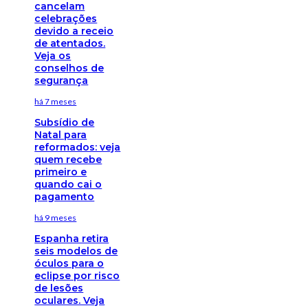
cancelam
celebrações
devido a receio
de atentados.
Veja os
conselhos de
segurança
há 7 meses
Subsídio de
Natal para
reformados: veja
quem recebe
primeiro e
quando cai o
pagamento
há 9 meses
Espanha retira
seis modelos de
óculos para o
eclipse por risco
de lesões
oculares. Veja