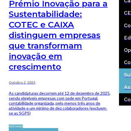
Ca
Prémio Inovação para a
Sustentabilidade:
CE
COTEC e CAIXA
Co
distinguem empresas
Ed
que transformam
Op
inovação em
Co
crescimento
Su
Outubro 2, 2025
As
As candidaturas decorrem até 12 de dezembro de 2025,
sendo elegíveis empresas com sede em Portugal,
Co
contabilidade organizada, pelo menos três anos de
atividade e um mínimo de dez colaboradores (excluem-
se as SGPS)
VER MAIS