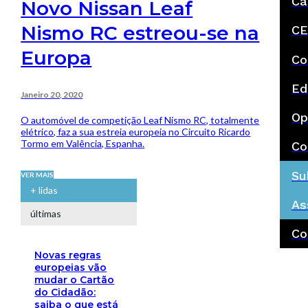
Ca
Novo Nissan Leaf
Nismo RC estreou-se na
CE
Europa
Co
Ed
Janeiro 20, 2020
Op
O automóvel de competição Leaf Nismo RC, totalmente
elétrico, faz a sua estreia europeia no Circuito Ricardo
Tormo em Valência, Espanha.
Co
Su
VER MAIS
+ lidas
As
últimas
Co
Novas regras
europeias vão
mudar o Cartão
do Cidadão:
saiba o que está