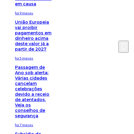
em causa
há 9 meses
União Europeia
vai proibir
pagamentos em
dinheiro acima
deste valor já a
partir de 2027
há 5 meses
Passagem de
Ano sob alerta:
Várias cidades
cancelam
celebrações
devido a receio
de atentados.
Veja os
conselhos de
segurança
há 7 meses
Subsídio de