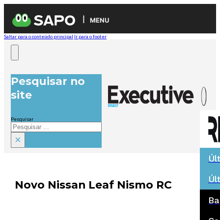
MENU
Saltar para o conteúdo principal
Ir para o footer
Pesquisar no
site
Pesquisar
×
Úl
Úl
Novo Nissan Leaf Nismo RC
Ba