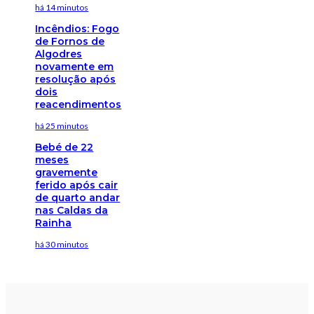
há 14 minutos
Incêndios: Fogo
de Fornos de
Algodres
novamente em
resolução após
dois
reacendimentos
há 25 minutos
Bebé de 22
meses
gravemente
ferido após cair
de quarto andar
nas Caldas da
Rainha
há 30 minutos