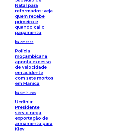
Natal para
reformados: veja
quem recebe
primeiro e
quando cai o
pagamento
há 9 meses
Polícia
moçambicana
aponta excesso
de velocidade
em acidente
com sete mortos
em Manica
há 4 minutos
Ucrânia:
Presidente
sérvio nega
exportação de
armamento para
Kiev