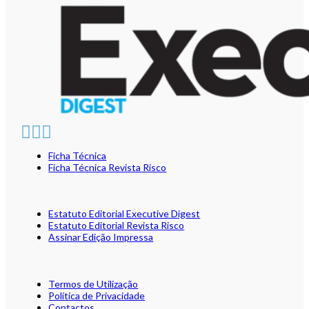
Ficha Técnica
Ficha Técnica Revista Risco
Estatuto Editorial Executive Digest
Estatuto Editorial Revista Risco
Assinar Edição Impressa
Termos de Utilização
Política de Privacidade
Contactos