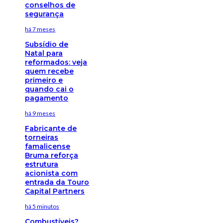
conselhos de
segurança
há 7 meses
Subsídio de
Natal para
reformados: veja
quem recebe
primeiro e
quando cai o
pagamento
há 9 meses
Fabricante de
torneiras
famalicense
Bruma reforça
estrutura
acionista com
entrada da Touro
Capital Partners
há 5 minutos
Combustíveis?