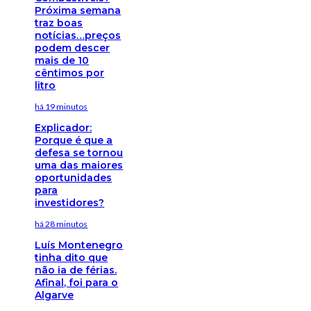
Próxima semana
traz boas
notícias…preços
podem descer
mais de 10
cêntimos por
litro
há 19 minutos
Explicador:
Porque é que a
defesa se tornou
uma das maiores
oportunidades
para
investidores?
há 28 minutos
Luís Montenegro
tinha dito que
não ia de férias.
Afinal, foi para o
Algarve