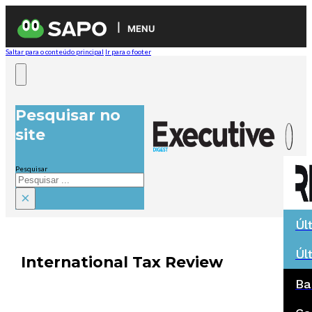
MENU
Saltar para o conteúdo principal
Ir para o footer
Pesquisar no
site
Pesquisar
×
Úl
Úl
International Tax Review
Ba