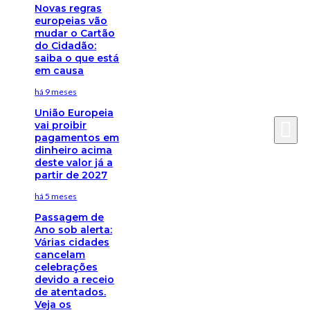
Novas regras
europeias vão
mudar o Cartão
do Cidadão:
saiba o que está
em causa
há 9 meses
União Europeia
vai proibir
pagamentos em
dinheiro acima
deste valor já a
partir de 2027
há 5 meses
Passagem de
Ano sob alerta:
Várias cidades
cancelam
celebrações
devido a receio
de atentados.
Veja os