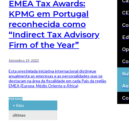
Ca
EMEA Tax Awards:
KPMG em Portugal
CE
reconhecida como
Co
“Indirect Tax Advisory
Ed
Firm of the Year”
Op
Setembro 19, 2025
Co
Esta prestigiada iniciativa internacional distingue
Su
anualmente as empresas e as personalidades que se
destacam na área da fiscalidade em cada País da região
As
EMEA (Europa, Médio Oriente e África)
Co
VER MAIS
+ lidas
últimas