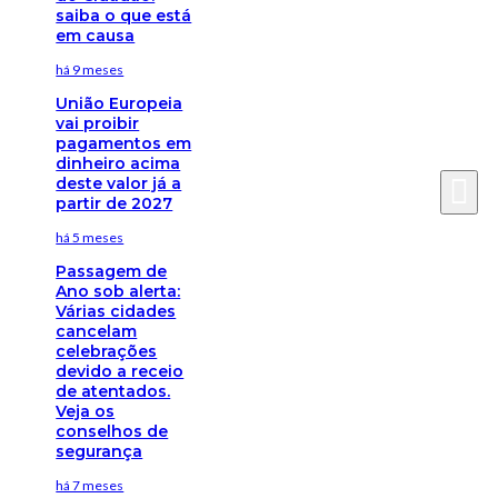
saiba o que está
em causa
há 9 meses
União Europeia
vai proibir
pagamentos em
dinheiro acima
deste valor já a
partir de 2027
há 5 meses
Passagem de
Ano sob alerta:
Várias cidades
cancelam
celebrações
devido a receio
de atentados.
Veja os
conselhos de
segurança
há 7 meses