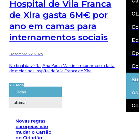
Ca
Hospital de Vila Franca
de Xira gasta 6M€ por
CE
ano em camas para
Co
internamentos sociais
Ed
Op
Dezembro 22, 2025
No final da visita, Ana Paula Martins reconheceu a falta
Co
de meios no Hospital de Vila Franca de Xira
Su
VER MAIS
As
+ lidas
últimas
Co
Novas regras
europeias vão
mudar o Cartão
do Cidadão: