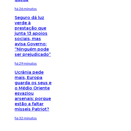
há 26 minutos
Seguro dá luz
verde à
prestação que
junta 13 apoios
sociais, mas
avisa Governo:
“Ninguém pode
ser prejudicado”
há 29 minutos
Ucrânia pede
mais, Europa
guarda os seus e
o Médio Oriente
esvaziou
arsenais: porque
estão a faltar
mísseis Patriot?
há 32 minutos