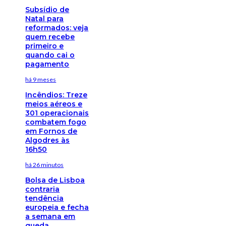
Subsídio de
Natal para
reformados: veja
quem recebe
primeiro e
quando cai o
pagamento
há 9 meses
Incêndios: Treze
meios aéreos e
301 operacionais
combatem fogo
em Fornos de
Algodres às
16h50
há 26 minutos
Bolsa de Lisboa
contraria
tendência
europeia e fecha
a semana em
queda