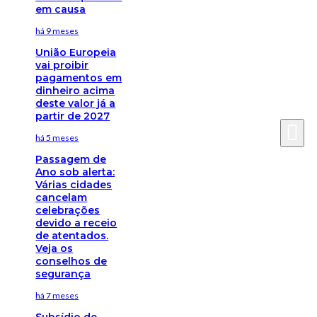
em causa
há 9 meses
União Europeia
vai proibir
pagamentos em
dinheiro acima
deste valor já a
partir de 2027
há 5 meses
Passagem de
Ano sob alerta:
Várias cidades
cancelam
celebrações
devido a receio
de atentados.
Veja os
conselhos de
segurança
há 7 meses
Subsídio de