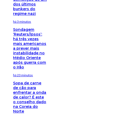
dos últimos
bunkers do
regime nazi
há 3 minutos
Sondagem
‘Reuters/Ipsos’:
há três vezes
mais americanos
a prever mais
instabilidade no
Médio Oriente
após guerra com
o Irão
há 23 minutos
Sopa de carne
de cão para
enfrentar a onda
de calor? É este
o conselho dado
na Coreia do
Norte