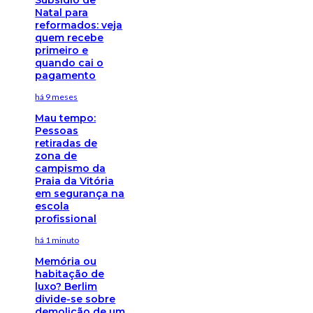
Natal para
reformados: veja
quem recebe
primeiro e
quando cai o
pagamento
há 9 meses
Mau tempo:
Pessoas
retiradas de
zona de
campismo da
Praia da Vitória
em segurança na
escola
profissional
há 1 minuto
Memória ou
habitação de
luxo? Berlim
divide-se sobre
demolição de um