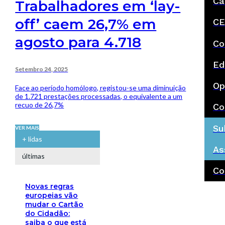
Ca
Trabalhadores em ‘lay-
off’ caem 26,7% em
CE
agosto para 4.718
Co
Ed
Setembro 24, 2025
Op
Face ao período homólogo, registou-se uma diminuição
de 1.721 prestações processadas, o equivalente a um
recuo de 26,7%
Co
Su
VER MAIS
+ lidas
As
últimas
Co
Novas regras
europeias vão
mudar o Cartão
do Cidadão:
saiba o que está