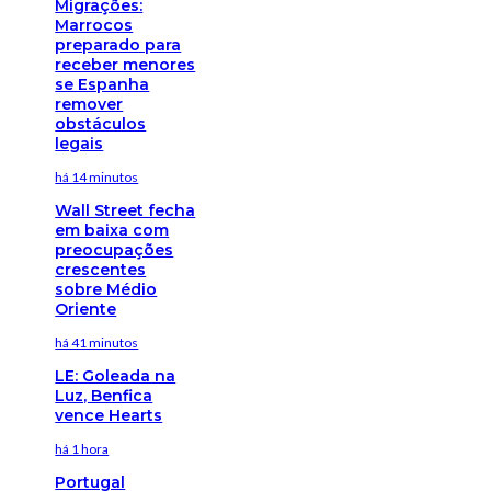
Migrações:
Marrocos
preparado para
receber menores
se Espanha
remover
obstáculos
legais
há 14 minutos
Wall Street fecha
em baixa com
preocupações
crescentes
sobre Médio
Oriente
há 41 minutos
LE: Goleada na
Luz, Benfica
vence Hearts
há 1 hora
Portugal