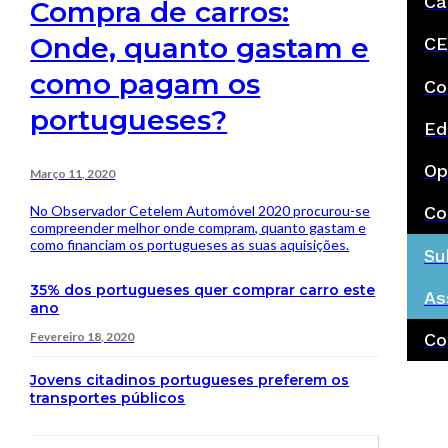
Ca
Compra de carros:
Onde, quanto gastam e
CE
como pagam os
Co
portugueses?
Ed
Op
Março 11, 2020
No Observador Cetelem Automóvel 2020 procurou-se
Co
compreender melhor onde compram, quanto gastam e
como financiam os portugueses as suas aquisições.
Su
35% dos portugueses quer comprar carro este
As
ano
Fevereiro 18, 2020
Co
Jovens citadinos portugueses preferem os
transportes públicos