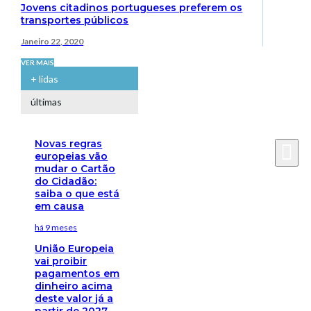
Jovens citadinos portugueses preferem os
transportes públicos
Janeiro 22, 2020
VER MAIS
+ lidas
últimas
Novas regras
europeias vão
mudar o Cartão
do Cidadão:
saiba o que está
em causa
há 9 meses
União Europeia
vai proibir
pagamentos em
dinheiro acima
deste valor já a
partir de 2027