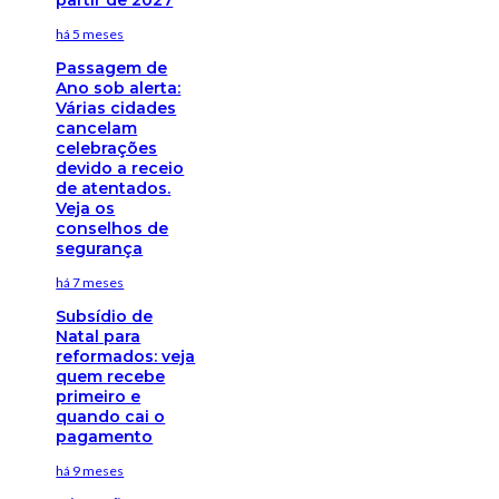
há 5 meses
Passagem de
Ano sob alerta:
Várias cidades
cancelam
celebrações
devido a receio
de atentados.
Veja os
conselhos de
segurança
há 7 meses
Subsídio de
Natal para
reformados: veja
quem recebe
primeiro e
quando cai o
pagamento
há 9 meses