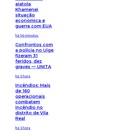
aiatola
Khamenei
situação
económica e
guerra com EUA
há 56 minutos
Confrontos com
a polícia no Uíge
fizeram 31
feridos, dez
graves — UNITA
há 1 hora
Incêndios: Mais
de 160
operacionais
combatem
incêndio no
distrito de Vila
Real
há 1 hora