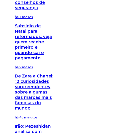
conselhos de
segurança
há 7 meses
Subsídio de
Natal para
reformados: veja
quem recebe
primeiro e
quando cai o
pagamento
há 9 meses
De Zara a Chanel:
12 curiosidades
surpreendentes
sobre algumas
das marcas mais
famosas do
mundo
há 45 minutos
Irão: Pezeshkian
analisa com