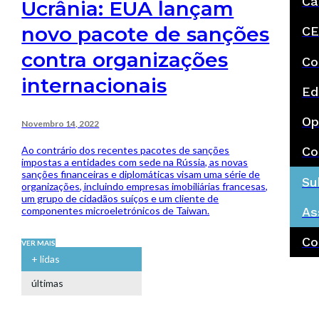
Ca
Ucrânia: EUA lançam
novo pacote de sanções
CE
contra organizações
Co
internacionais
Ed
Op
Novembro 14, 2022
Ao contrário dos recentes pacotes de sanções
Co
impostas a entidades com sede na Rússia, as novas
sanções financeiras e diplomáticas visam uma série de
Su
organizações, incluindo empresas imobiliárias francesas,
um grupo de cidadãos suíços e um cliente de
componentes microeletrónicos de Taiwan.
As
Co
VER MAIS
+ lidas
últimas