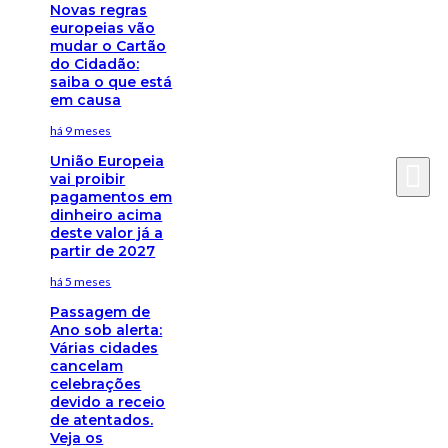
Novas regras
europeias vão
mudar o Cartão
do Cidadão:
saiba o que está
em causa
há 9 meses
União Europeia
vai proibir
pagamentos em
dinheiro acima
deste valor já a
partir de 2027
há 5 meses
Passagem de
Ano sob alerta:
Várias cidades
cancelam
celebrações
devido a receio
de atentados.
Veja os