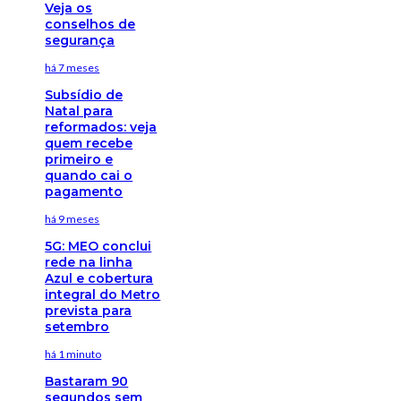
Veja os
conselhos de
segurança
há 7 meses
Subsídio de
Natal para
reformados: veja
quem recebe
primeiro e
quando cai o
pagamento
há 9 meses
5G: MEO conclui
rede na linha
Azul e cobertura
integral do Metro
prevista para
setembro
há 1 minuto
Bastaram 90
segundos sem