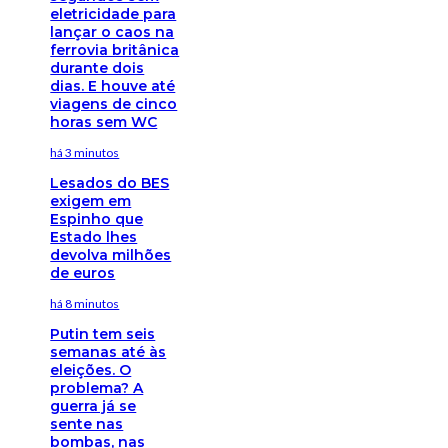
eletricidade para
lançar o caos na
ferrovia britânica
durante dois
dias. E houve até
viagens de cinco
horas sem WC
há 3 minutos
Lesados do BES
exigem em
Espinho que
Estado lhes
devolva milhões
de euros
há 8 minutos
Putin tem seis
semanas até às
eleições. O
problema? A
guerra já se
sente nas
bombas, nas