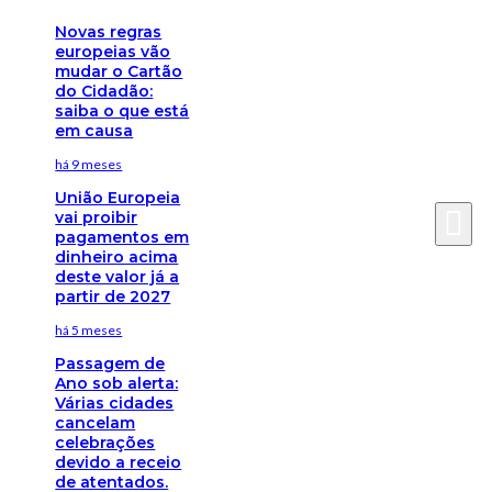
Novas regras
europeias vão
mudar o Cartão
do Cidadão:
saiba o que está
em causa
há 9 meses
União Europeia
vai proibir
pagamentos em
dinheiro acima
deste valor já a
partir de 2027
há 5 meses
Passagem de
Ano sob alerta:
Várias cidades
cancelam
celebrações
devido a receio
de atentados.