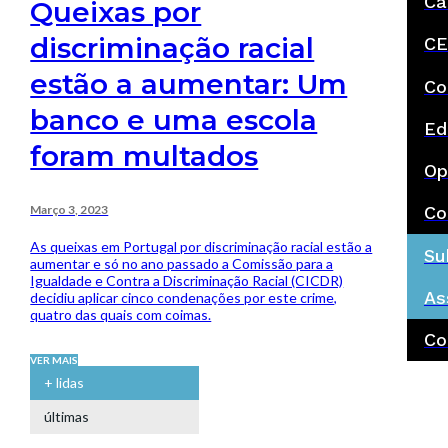
Ca
Queixas por
discriminação racial
CE
estão a aumentar: Um
Co
banco e uma escola
Ed
foram multados
Op
Março 3, 2023
Co
As queixas em Portugal por discriminação racial estão a
Su
aumentar e só no ano passado a Comissão para a
Igualdade e Contra a Discriminação Racial (CICDR)
As
decidiu aplicar cinco condenações por este crime,
quatro das quais com coimas.
Co
VER MAIS
+ lidas
últimas