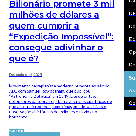
Ca
Bilionário promete 3 mil
milhões de dólares a
CE
quem cumprir a
Co
“Expedição Impossível”:
Ed
consegue adivinhar o
Op
que é?
Co
Dezembro 14, 2025
Su
Movimento terraplanista moderno remonta ao século
As
XIX, com Samuel Rowbotham, que publicou
“Astronomia Zetética” em 1849. Desde então,
defensores da teoria rejeitam evidências científicas de
Co
que a Terra é redonda, como imagens de satélites e
observações históricas de eclipses e navios no
horizonte
VER MAIS