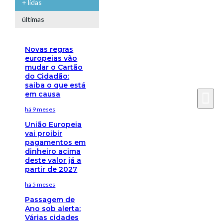
+ lidas
últimas
Novas regras
europeias vão
mudar o Cartão
do Cidadão:
saiba o que está
em causa
há 9 meses
União Europeia
vai proibir
pagamentos em
dinheiro acima
deste valor já a
partir de 2027
há 5 meses
Passagem de
Ano sob alerta:
Várias cidades