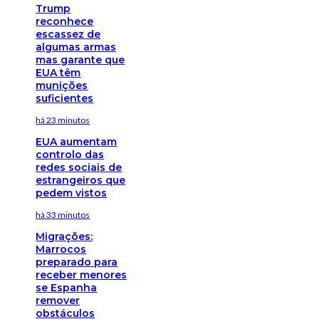
Trump
reconhece
escassez de
algumas armas
mas garante que
EUA têm
munições
suficientes
há 23 minutos
EUA aumentam
controlo das
redes sociais de
estrangeiros que
pedem vistos
há 33 minutos
Migrações:
Marrocos
preparado para
receber menores
se Espanha
remover
obstáculos