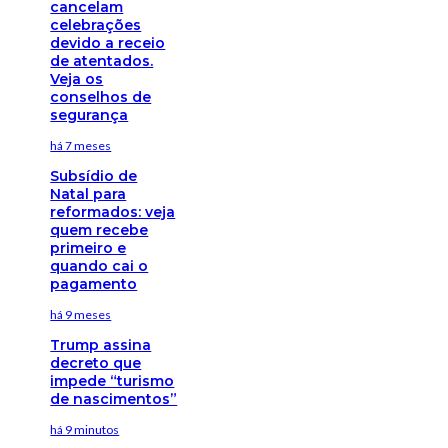
cancelam
celebrações
devido a receio
de atentados.
Veja os
conselhos de
segurança
há 7 meses
Subsídio de
Natal para
reformados: veja
quem recebe
primeiro e
quando cai o
pagamento
há 9 meses
Trump assina
decreto que
impede “turismo
de nascimentos”
há 9 minutos