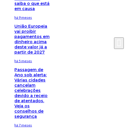
saiba o que está
em causa
há 9 meses
União Europeia
vai proibir
pagamentos em
dinheiro acima
deste valor já a
partir de 2027
há 5 meses
Passagem de
Ano sob alerta:
Várias cidades
cancelam
celebrações
devido a receio
de atentados.
Veja os
conselhos de
segurança
há 7 meses