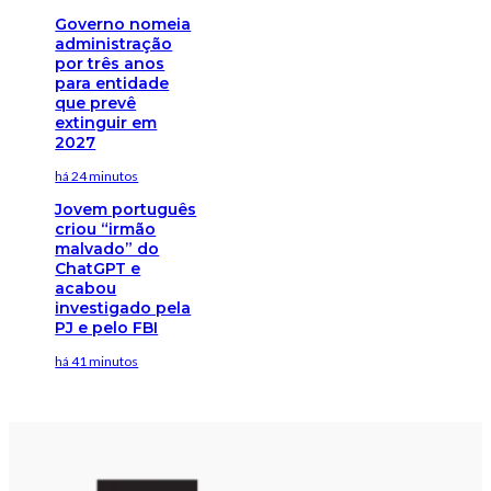
Governo nomeia
administração
por três anos
para entidade
que prevê
extinguir em
2027
há 24 minutos
Jovem português
criou “irmão
malvado” do
ChatGPT e
acabou
investigado pela
PJ e pelo FBI
há 41 minutos