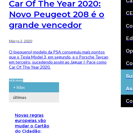
Ca
Car Of The Year 2020:
Novo Peugeot 208 é o
CE
grande vencedor
Co
Ed
Março 2, 2020
Op
O (pequeno) modelo da PSA conseguiu mais pontos
que o Tesla Model 3, em segundo, e o Porsche Taycan
em terceiro, sucedendo assim ao Jaguar I-Pace como
Co
Car Of The Year 2020.
Su
VER MAIS
+ lidas
As
últimas
Co
Novas regras
europeias vão
mudar o Cartão
do Cidadão: