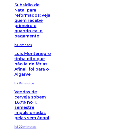
Subsídio de
Natal para
reformados: veja
quem recebe
primeiro e
quando cai o
pagamento
há 9 meses
Luís Montenegro
tinha dito que
não ia de férias.
Afinal, foi para o
Algarve
há 9 minutos
Vendas de
cerveja sobem
1,67% no 1.º
semestre
impulsionadas
pelas sem ácool
há 22 minutos