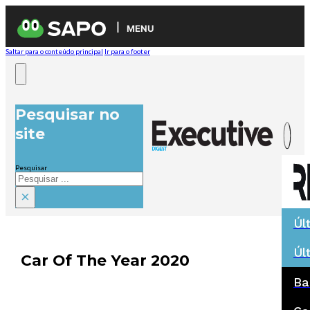
MENU
Saltar para o conteúdo principal
Ir para o footer
Pesquisar no
site
Pesquisar
×
Úl
Úl
Car Of The Year 2020
Ba