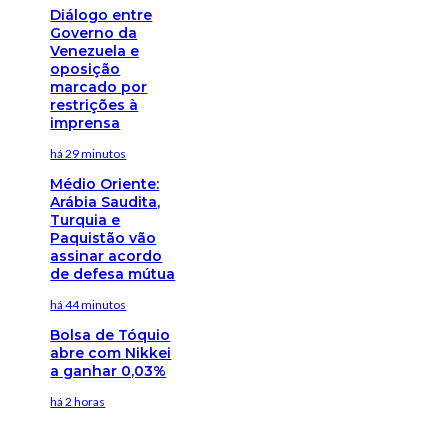
Diálogo entre
Governo da
Venezuela e
oposição
marcado por
restrições à
imprensa
há 29 minutos
Médio Oriente:
Arábia Saudita,
Turquia e
Paquistão vão
assinar acordo
de defesa mútua
há 44 minutos
Bolsa de Tóquio
abre com Nikkei
a ganhar 0,03%
há 2 horas