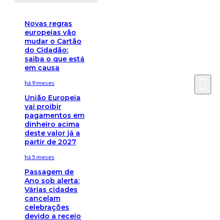
Novas regras
europeias vão
mudar o Cartão
do Cidadão:
saiba o que está
em causa
há 9 meses
União Europeia
vai proibir
pagamentos em
dinheiro acima
deste valor já a
partir de 2027
há 5 meses
Passagem de
Ano sob alerta:
Várias cidades
cancelam
celebrações
devido a receio