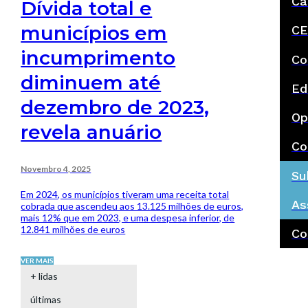
Ca
Dívida total e
municípios em
CE
incumprimento
Co
diminuem até
Ed
dezembro de 2023,
Op
revela anuário
Co
Novembro 4, 2025
Su
Em 2024, os municípios tiveram uma receita total
As
cobrada que ascendeu aos 13.125 milhões de euros,
mais 12% que em 2023, e uma despesa inferior, de
12.841 milhões de euros
Co
VER MAIS
+ lidas
últimas