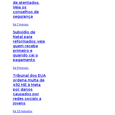
de atentados.
Veja os
conselhos de
segurança
há 7 meses
Subsídio de
Natal para
reformados: veja
quem recebe
primeiro e
quando cai o
pagamento
há 9 meses
Tribunal dos EUA
ordena multa de
492 ME à Meta
por danos
causados por
redes sociais a
jovens
há 15 minutos