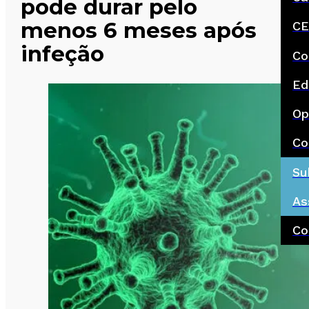
pode durar pelo
menos 6 meses após
CE
infeção
Co
Ed
Op
Co
Su
As
Co