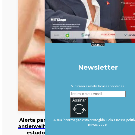
ASSINAR
Newsletter
Subscreva e receba todas as novidades.
Assinar
Alerta para cocktail
A sua informação está protegida. Leia a nossa políti
privacidade.
antienvelhecimento:
estudo deteta