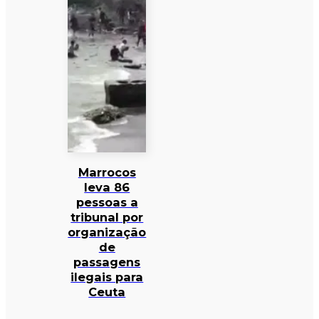
Marrocos
leva 86
pessoas a
tribunal por
organização
de
passagens
ilegais para
Ceuta