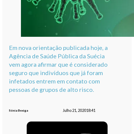
Em nova orientação publicada hoje, a
Agência de Saúde Pública da Suécia
vem agora afirmar que é considerado
seguro que indivíduos que já foram
infetados entrem em contato com
pessoas de grupos de alto risco.
Julho 21, 2020
18:41
Sónia Bexiga