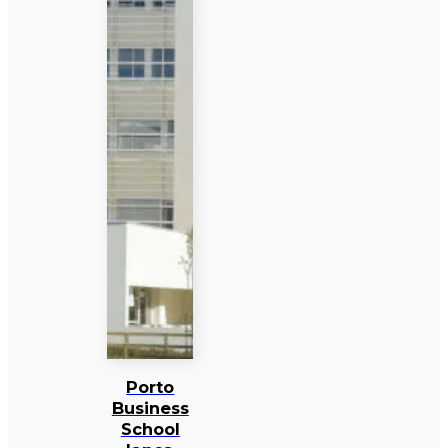
Porto
Business
School