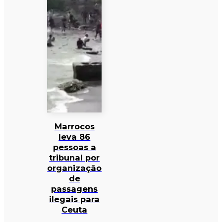
Marrocos
leva 86
pessoas a
tribunal por
organização
de
passagens
ilegais para
Ceuta