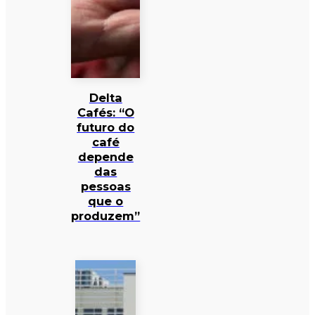
Delta
Cafés: “O
futuro do
café
depende
das
pessoas
que o
produzem”