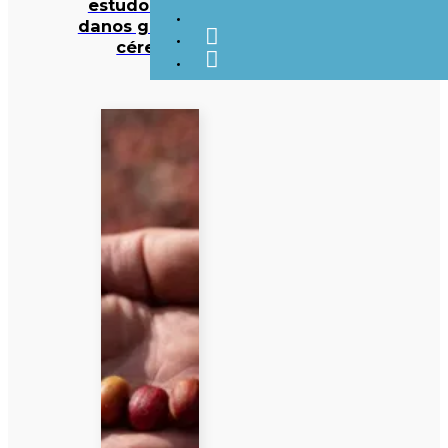
estudo deteta
danos graves no
cérebro