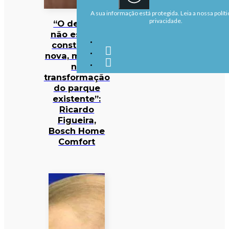
A sua informação está protegida. Leia a nossa políti
privacidade.
“O desafio
não está na
construção
nova, mas sim
na
transformação
do parque
existente”:
Ricardo
Figueira,
Bosch Home
Comfort