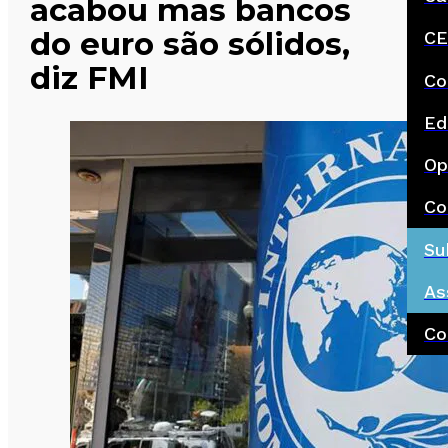
acabou mas bancos
do euro são sólidos,
CE
diz FMI
Co
Ed
Op
Co
Su
As
Co