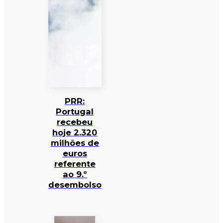
PRR:
Portugal
recebeu
hoje 2.320
milhões de
euros
referente
ao 9.º
desembolso