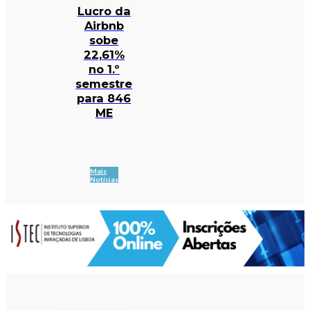
Lucro da
Airbnb
sobe
22,61%
no 1.º
semestre
para 846
ME
Mais
Notícias