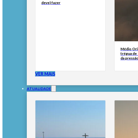
deve) fazer
Médio Orie
trégua de 
da pressã
VER MAIS
ATUALIDADE