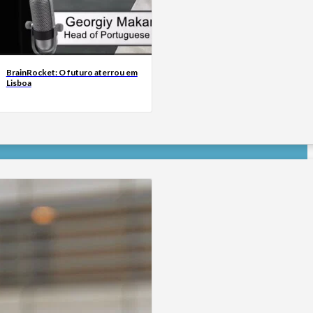
BrainRocket: O futuro aterrou em
Lisboa