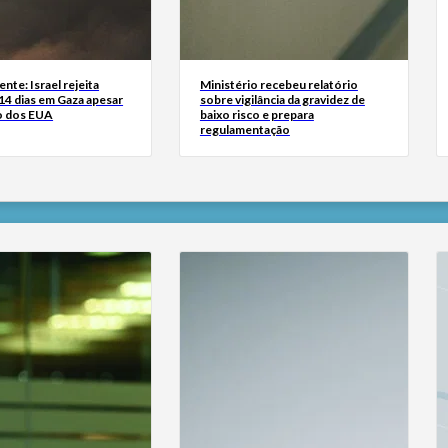
nte: Israel rejeita
Ministério recebeu relatório
14 dias em Gaza apesar
sobre vigilância da gravidez de
o dos EUA
baixo risco e prepara
regulamentação