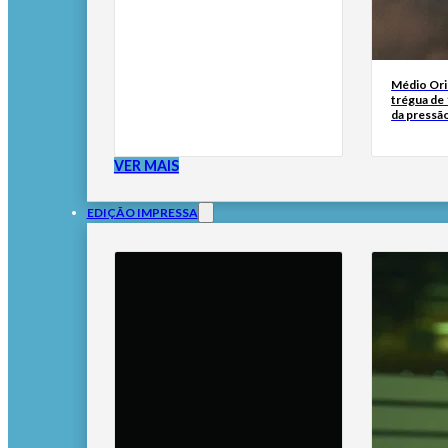
Médio Orie
trégua de 
da pressã
VER MAIS
EDIÇÃO IMPRESSA