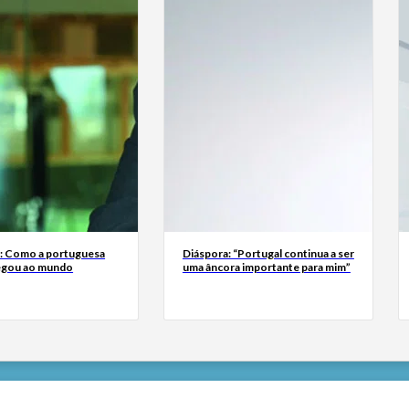
a: Como a portuguesa
Diáspora: “Portugal continua a ser
egou ao mundo
uma âncora importante para mim”