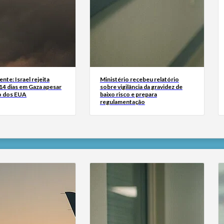
nte: Israel rejeita
Ministério recebeu relatório
14 dias em Gaza apesar
sobre vigilância da gravidez de
o dos EUA
baixo risco e prepara
regulamentação