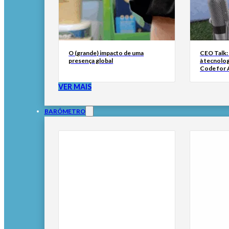
O (grande) impacto de uma
CEO Talk:
presença global
à tecnolog
Code for A
VER MAIS
BARÓMETRO