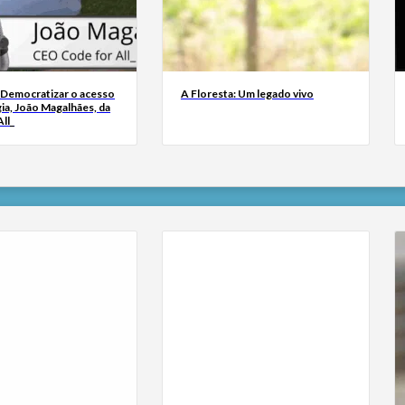
 Democratizar o acesso
A Floresta: Um legado vivo
ia, João Magalhães, da
ll_