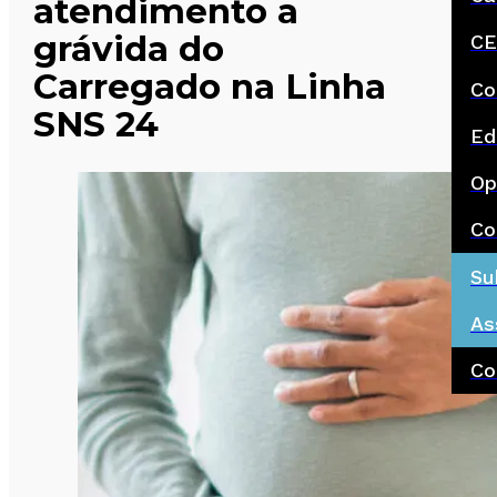
atendimento a
grávida do
CE
Carregado na Linha
Co
SNS 24
Ed
Op
Co
Su
As
Co