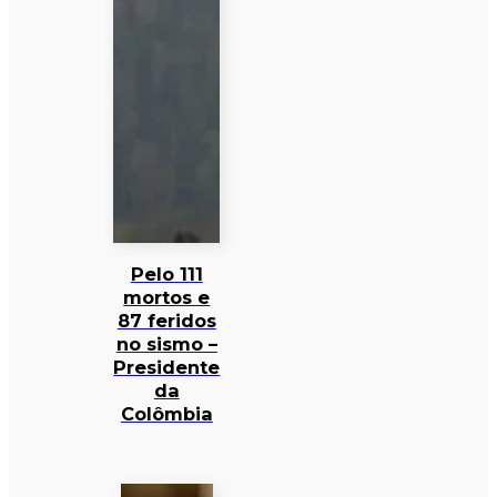
Pelo 111
mortos e
87 feridos
no sismo –
Presidente
da
Colômbia