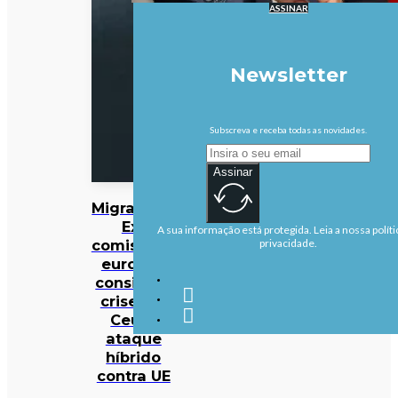
ASSINAR
Newsletter
Subscreva e receba todas as novidades.
Assinar
Migrações:
Ex-
A sua informação está protegida. Leia a nossa políti
comissário
privacidade.
europeu
considera
crise em
Ceuta
ataque
híbrido
contra UE