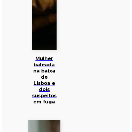
Mulher
baleada
na baixa
de
Lisboa e
dois
suspeitos
em fuga