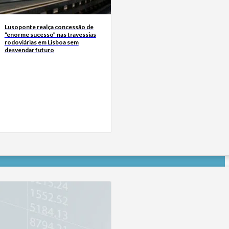
Lusoponte realça concessão de
“enorme sucesso” nas travessias
rodoviárias em Lisboa sem
desvendar futuro