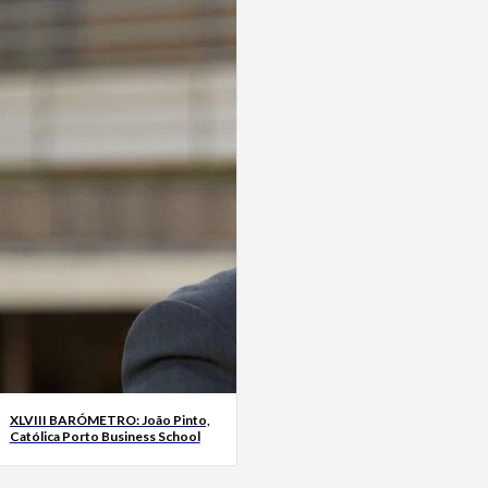
XLVIII BARÓMETRO: João Pinto,
Católica Porto Business School