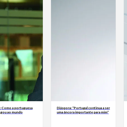
a: Como a portuguesa
Diáspora: “Portugal continua a ser
egou ao mundo
uma âncora importante para mim”