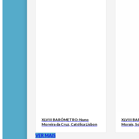
XLVIII BARÓMETRO: Nuno
XLVIII B
Moreira da Cruz, Católica Lisbon
Morais, S
VER MAIS