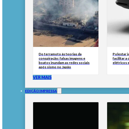
Do terramoto às teorias da
Polestar 
conspiração: falsas imagens e
facilitar 
boatos inundam as redes sociais
elétricos
após sismo no Japão
VER MAIS
EDIÇÃO IMPRESSA