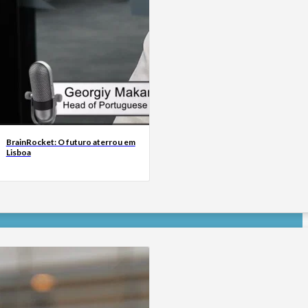
BrainRocket: O futuro aterrou em
Lisboa