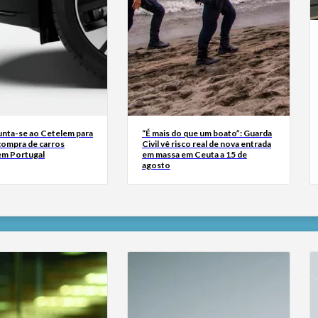
junta-se ao Cetelem para
“É mais do que um boato”: Guarda
a compra de carros
Civil vê risco real de nova entrada
 em Portugal
em massa em Ceuta a 15 de
agosto