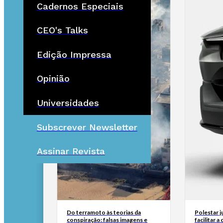
Cadernos Especiais
CEO's Talks
Edição Impressa
Opinião
Universidades
Subscrever Newsletter
Assinar Revista
Do terramoto às teorias da
Polestar 
conspiração: falsas imagens e
facilitar 