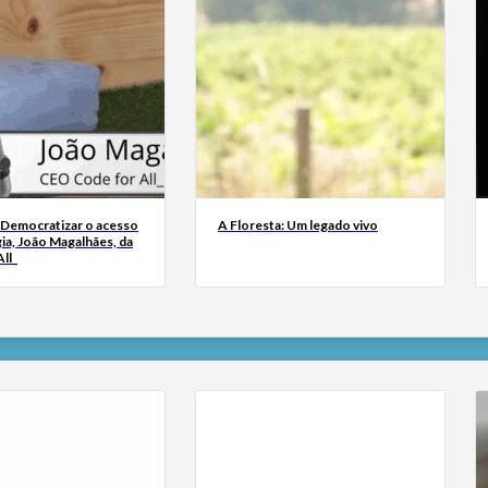
 Democratizar o acesso
A Floresta: Um legado vivo
ia, João Magalhães, da
ll_