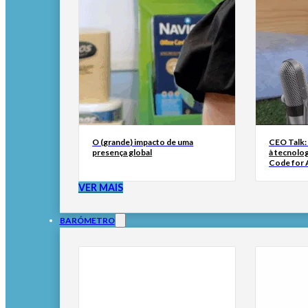
O (grande) impacto de uma
CEO Talk:
presença global
à tecnolog
Code for A
VER MAIS
BARÓMETRO