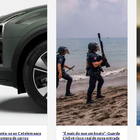
junta-se ao Cetelem para
“É mais do que um boato”: Guarda
a compra de carros
Civil vê risco real de nova entrada